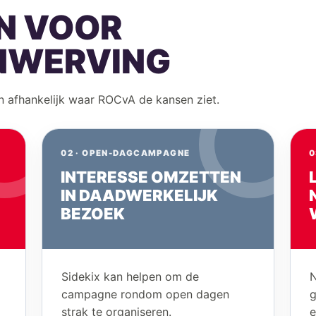
N VOOR
NWERVING
 afhankelijk waar ROCvA de kansen ziet.
02 · OPEN-DAGCAMPAGNE
0
INTERESSE OMZETTEN
IN DAADWERKELIJK
BEZOEK
Sidekix kan helpen om de
N
campagne rondom open dagen
g
strak te organiseren.
e