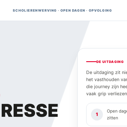
SCHOLIERENWERVING · OPEN DAGEN · OPVOLGING
DE UITDAGING
De uitdaging zit nie
het vasthouden van 
die journey zijn 
vaak grip verliezen
M
ERESSE
Open dagen
1
zitten