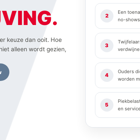
JVING.
Een toena
2
no-shows 
er keuze dan ooit. Hoe
Twijfelaar
3
iet alleen wordt gezien,
verdwijne
Ouders d
w
4
worden 
Piekbelas
5
en service