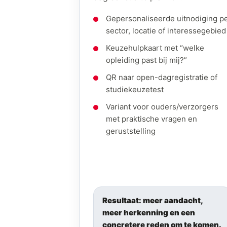
Gepersonaliseerde uitnodiging p
sector, locatie of interessegebied
Keuzehulpkaart met “welke
opleiding past bij mij?”
QR naar open-dagregistratie of
studiekeuzetest
Variant voor ouders/verzorgers
met praktische vragen en
geruststelling
Resultaat: meer aandacht,
meer herkenning en een
concretere reden om te komen.