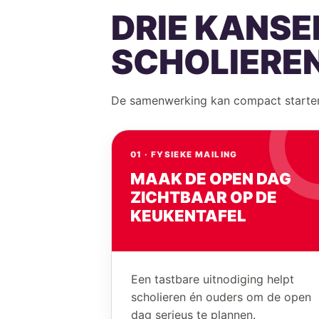
DRIE KANSE
SCHOLIERE
De samenwerking kan compact starten
01 · FYSIEKE MAILING
MAAK DE OPEN DAG
ZICHTBAAR OP DE
KEUKENTAFEL
Een tastbare uitnodiging helpt
scholieren én ouders om de open
dag serieus te plannen.