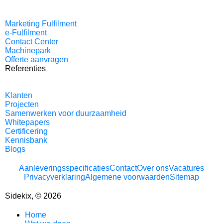
Marketing Fulfilment
e-Fulfilment
Contact Center
Machinepark
Offerte aanvragen
Referenties
Klanten
Projecten
Samenwerken voor duurzaamheid
Whitepapers
Certificering
Kennisbank
Blogs
Aanleveringsspecificaties
Contact
Over ons
Vacatures
Privacyverklaring
Algemene voorwaarden
Sitemap
Sidekix, © 2026
Home