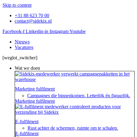
Skip to content
+31 88 623 70 00
contact@sidekix.nl
Facebook-f
Linkedin-in
Instagram
Youtube
Nieuws
Vacatures
[weglot_switcher]
Wat we doen
Marketing fulfilment
Campagnes die binnenkomen. Letterlijk én figuurlijk.
Marketing fulfilment
E-fulfilment
Rust achter de schermen, ruimte om te schalen.
E-fulfilment