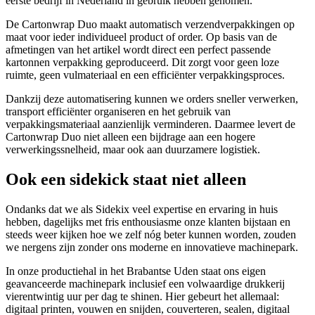
eerste bedrijf in Nederland in gebruik hebben genomen.
De Cartonwrap Duo maakt automatisch verzendverpakkingen op
maat voor ieder individueel product of order. Op basis van de
afmetingen van het artikel wordt direct een perfect passende
kartonnen verpakking geproduceerd. Dit zorgt voor geen loze
ruimte, geen vulmateriaal en een efficiënter verpakkingsproces.
Dankzij deze automatisering kunnen we orders sneller verwerken,
transport efficiënter organiseren en het gebruik van
verpakkingsmateriaal aanzienlijk verminderen. Daarmee levert de
Cartonwrap Duo niet alleen een bijdrage aan een hogere
verwerkingssnelheid, maar ook aan duurzamere logistiek.
Ook een sidekick staat niet alleen
Ondanks dat we als Sidekix veel expertise en ervaring in huis
hebben, dagelijks met fris enthousiasme onze klanten bijstaan en
steeds weer kijken hoe we zelf nóg beter kunnen worden, zouden
we nergens zijn zonder ons moderne en innovatieve machinepark.
In onze productiehal in het Brabantse Uden staat ons eigen
geavanceerde machinepark inclusief een volwaardige drukkerij
vierentwintig uur per dag te shinen. Hier gebeurt het allemaal:
digitaal printen, vouwen en snijden, couverteren, sealen, digitaal