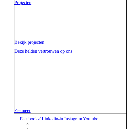
Projecten
Voor onze opdrachtgevers zijn wij de sidekick die hen
ondersteunt. Die hen sterk uit de strijd laat komen.
Diezelfde sidekick, vriend en bondgenoot willen we
ook zijn voor onze aarde.
Bekijk projecten
Deze helden vertrouwen op ons
Zie meer
Facebook-f
Linkedin-in
Instagram
Youtube
+31 88 623 70 00