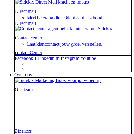
Direct mail
Merkbeleving die je klant écht vasthoudt.
Direct mail
Contact center
Laat klantcontact jouw groei versnellen.
contact Center
Facebook-f
Linkedin-in
Instagram
Youtube
+31 88 623 70 00
contact@sidekix.nl
Over ons
Ons team
Waar je als sidekick groot in kan zijn, blijkt maar weer
uit de mooie merken die we hebben mogen helpen om
van hun campagne, marketingactie of event een
succes te maken.
Zie meer