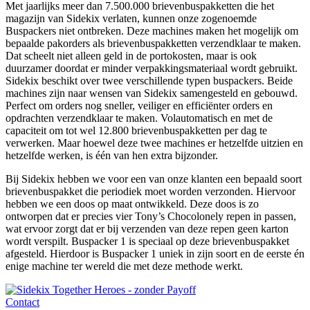
Met jaarlijks meer dan 7.500.000 brievenbuspakketten die het
magazijn van Sidekix verlaten, kunnen onze zogenoemde
Buspackers niet ontbreken. Deze machines maken het mogelijk om
bepaalde pakorders als brievenbuspakketten verzendklaar te maken.
Dat scheelt niet alleen geld in de portokosten, maar is ook
duurzamer doordat er minder verpakkingsmateriaal wordt gebruikt.
Sidekix beschikt over twee verschillende typen buspackers. Beide
machines zijn naar wensen van Sidekix samengesteld en gebouwd.
Perfect om orders nog sneller, veiliger en efficiënter orders en
opdrachten verzendklaar te maken. Volautomatisch en met de
capaciteit om tot wel 12.800 brievenbuspakketten per dag te
verwerken. Maar hoewel deze twee machines er hetzelfde uitzien en
hetzelfde werken, is één van hen extra bijzonder.
Bij Sidekix hebben we voor een van onze klanten een bepaald soort
brievenbuspakket die periodiek moet worden verzonden. Hiervoor
hebben we een doos op maat ontwikkeld. Deze doos is zo
ontworpen dat er precies vier Tony’s Chocolonely repen in passen,
wat ervoor zorgt dat er bij verzenden van deze repen geen karton
wordt verspilt. Buspacker 1 is speciaal op deze brievenbuspakket
afgesteld. Hierdoor is Buspacker 1 uniek in zijn soort en de eerste én
enige machine ter wereld die met deze methode werkt.
Contact