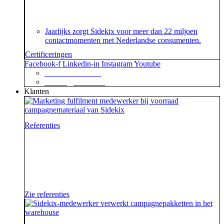
over het speciaal voor customer contact centers
ontwikkelde ISO 18295 certificaat.
Jaarlijks zorgt Sidekix voor meer dan 22 miljoen
contactmomenten met Nederlandse consumenten.
Certificeringen
Facebook-f
Linkedin-in
Instagram
Youtube
+31 88 623 70 00
contact@sidekix.nl
Klanten
Referenties
Waar je als sidekick groot in kan zijn, blijkt maar weer
uit de mooie merken die we hebben mogen helpen om
van hun campagne, marketingactie of event een
succes te maken.
Zie referenties