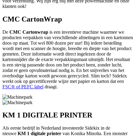
voor verzending. Wij zijn erg blij met deze powermachine en onze
klanten ook!
CMC CartonWrap
De
CMC
Cartonwrap
is een inventieve machine waarmee we
producten verpakken van verschillende afmetingen in een kartonnen
doos op maat. Tot wel 800 dozen per uur! Bij iedere bestelling
wordt met een scanner de hoogte, breedte en diepte van het product
gemeten. Deze informatie wordt direct ingelezen door de
kartonsnijder die de exacte verpakkingsmaat uitsnijdt. Het resultaat
is een stevig passende doos om het product heen, zonder lucht,
zodat er geen opvulmateriaal nodig is. En het snijverlies van het
overbodige karton wordt gewoon gerecycled. Slim toch? Sidekix
werkt ook op gecertificeerde wijze met papier en karton dat een
FSC® of PEFC label
draagt.
KM 1 DIGITALE PRINTER
Als eerste bedrijf in Nederland investeerde Sidekix in de
nieuwe
KM 1 digitale printer
van Konika Minolta. Een monster