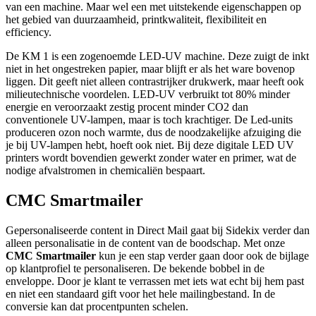
van een machine. Maar wel een met uitstekende eigenschappen op
het gebied van duurzaamheid, printkwaliteit, flexibiliteit en
efficiency.
De KM 1 is een zogenoemde LED-UV machine. Deze zuigt de inkt
niet in het ongestreken papier, maar blijft er als het ware bovenop
liggen. Dit geeft niet alleen contrastrijker drukwerk, maar heeft ook
milieutechnische voordelen. LED-UV verbruikt tot 80% minder
energie en veroorzaakt zestig procent minder CO2 dan
conventionele UV-lampen, maar is toch krachtiger. De Led-units
produceren ozon noch warmte, dus de noodzakelijke afzuiging die
je bij UV-lampen hebt, hoeft ook niet. Bij deze digitale LED UV
printers wordt bovendien gewerkt zonder water en primer, wat de
nodige afvalstromen in chemicaliën bespaart.
CMC Smartmailer
Gepersonaliseerde content in Direct Mail gaat bij Sidekix verder dan
alleen personalisatie in de content van de boodschap. Met onze
CMC Smartmailer
kun je een stap verder gaan door ook de bijlage
op klantprofiel te personaliseren. De bekende bobbel in de
enveloppe. Door je klant te verrassen met iets wat echt bij hem past
en niet een standaard gift voor het hele mailingbestand. In de
conversie kan dat procentpunten schelen.