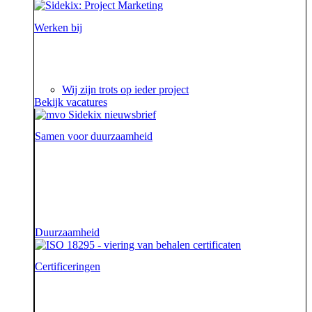
Werken bij
Ieder project is een verhaal op zich waar we steeds
weer van genieten.
Wij zijn trots op ieder project
Bekijk vacatures
Samen voor duurzaamheid
Voor onze opdrachtgevers zijn wij de sidekick die hen
ondersteunt. Die hen sterk uit de strijd laat komen.
Diezelfde sidekick, vriend en bondgenoot willen we
ook zijn voor onze aarde.
Duurzaamheid
Certificeringen
Je geeft om je klanten en dat begrijpen wij. En dat
garanderen wij! Onze klantenservice beschikt namelijk