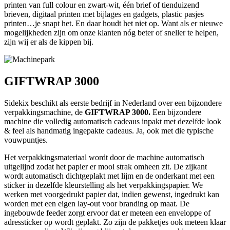
printen van full colour en zwart-wit, één brief of tienduizend
brieven, digitaal printen met bijlages en gadgets, plastic pasjes
printen…je snapt het. En daar houdt het niet op. Want als er nieuwe
mogelijkheden zijn om onze klanten nóg beter of sneller te helpen,
zijn wij er als de kippen bij.
GIFTWRAP 3000
Sidekix beschikt als eerste bedrijf in Nederland over een bijzondere
verpakkingsmachine, de
GIFTWRAP 3000.
Een bijzondere
machine die volledig automatisch cadeaus inpakt met dezelfde look
& feel als handmatig ingepakte cadeaus. Ja, ook met die typische
vouwpuntjes.
Het verpakkingsmateriaal wordt door de machine automatisch
uitgelijnd zodat het papier er mooi strak omheen zit. De zijkant
wordt automatisch dichtgeplakt met lijm en de onderkant met een
sticker in dezelfde kleurstelling als het verpakkingspapier. We
werken met voorgedrukt papier dat, indien gewenst, ingedrukt kan
worden met een eigen lay-out voor branding op maat. De
ingebouwde feeder zorgt ervoor dat er meteen een enveloppe of
adressticker op wordt geplakt. Zo zijn de pakketjes ook meteen klaar