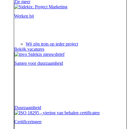
Zie meer
Werken bij
Ieder project is een verhaal op zich waar we steeds
weer van genieten.
Wij zijn trots op ieder project
Bekijk vacatures
Samen voor duurzaamheid
Voor onze opdrachtgevers zijn wij de sidekick die hen
ondersteunt. Die hen sterk uit de strijd laat komen.
Diezelfde sidekick, vriend en bondgenoot willen we
ook zijn voor onze aarde.
Duurzaamheid
Certificeringen