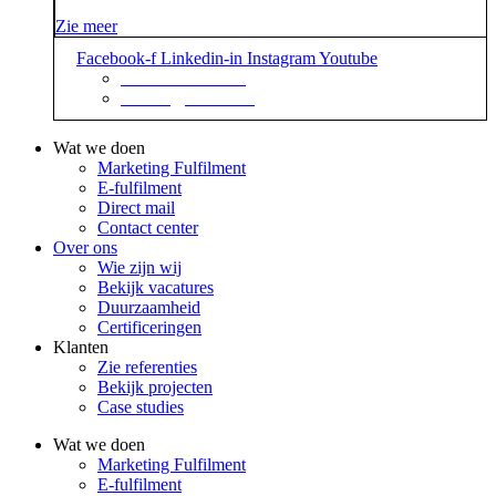
Zie meer
Facebook-f
Linkedin-in
Instagram
Youtube
+31 88 623 70 00
contact@sidekix.nl
Wat we doen
Marketing Fulfilment
E-fulfilment
Direct mail
Contact center
Over ons
Wie zijn wij
Bekijk vacatures
Duurzaamheid
Certificeringen
Klanten
Zie referenties
Bekijk projecten
Case studies
Wat we doen
Marketing Fulfilment
E-fulfilment