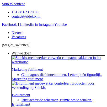
Skip to content
+31 88 623 70 00
contact@sidekix.nl
Facebook-f
Linkedin-in
Instagram
Youtube
Nieuws
Vacatures
[weglot_switcher]
Wat we doen
Marketing fulfilment
Campagnes die binnenkomen. Letterlijk én figuurlijk.
Marketing fulfilment
E-fulfilment
Rust achter de schermen, ruimte om te schalen.
E-fulfilment