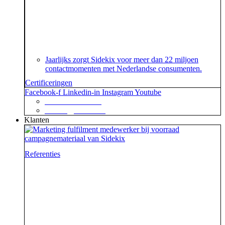
Je geeft om je klanten en dat begrijpen wij. En dat
garanderen wij! Onze klantenservice beschikt namelijk
over het speciaal voor customer contact centers
ontwikkelde ISO 18295 certificaat.
Jaarlijks zorgt Sidekix voor meer dan 22 miljoen
contactmomenten met Nederlandse consumenten.
Certificeringen
Facebook-f
Linkedin-in
Instagram
Youtube
+31 88 623 70 00
contact@sidekix.nl
Klanten
Referenties
Waar je als sidekick groot in kan zijn, blijkt maar weer
uit de mooie merken die we hebben mogen helpen om
van hun campagne, marketingactie of event een
succes te maken.