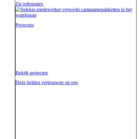
Zie referenties
Projecten
Voor onze opdrachtgevers zijn wij de sidekick die hen
ondersteunt. Die hen sterk uit de strijd laat komen.
Diezelfde sidekick, vriend en bondgenoot willen we
ook zijn voor onze aarde.
Bekijk projecten
Deze helden vertrouwen op ons