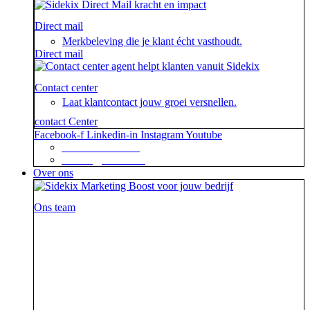
Direct mail
Merkbeleving die je klant écht vasthoudt.
Direct mail
Contact center
Laat klantcontact jouw groei versnellen.
contact Center
Facebook-f
Linkedin-in
Instagram
Youtube
+31 88 623 70 00
contact@sidekix.nl
Over ons
Ons team
Waar je als sidekick groot in kan zijn, blijkt maar weer
uit de mooie merken die we hebben mogen helpen om
van hun campagne, marketingactie of event een
succes te maken.