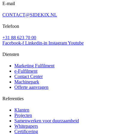
E-mail
CONTACT@SIDEKIX.NL
Telefoon
+31 88 623 70 00
Facebook-f
Linkedin-in
Instagram
Youtube
Diensten
Marketing Fulfilment
e-Fulfilment
Contact Center
Machinepark
Offerte aanvragen
Referenties
Klanten
Projecten
Samenwerken voor duurzaamheid
Whitepapers
Certificering