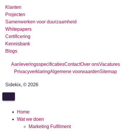
Klanten
Projecten
Samenwerken voor duurzaamheid
Whitepapers
Certificering
Kennisbank
Blogs
Aanleveringsspecificaties
Contact
Over ons
Vacatures
Privacyverklaring
Algemene voorwaarden
Sitemap
Sidekix, © 2026
Home
Wat we doen
Marketing Fulfilment