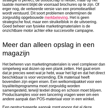
strategie is perfect, de boodschap is helder, maar op het
laatste moment blijkt de voorraad brochures op te zijn. Of
erger nog, de verkeerde versie van een promotieartikel
wordt verstuurd. Dit soort problemen ondermijnen de
zorgvuldig opgebouwde
merkbeleving
. Het is geen
strategische fout, maar een struikelblok in de uitvoering.
Goed beheer van fysieke marketingmaterialen is de
onzichtbare motor achter elke succesvolle campagne.
Meer dan alleen opslag in een
magazijn
Het beheren van marketingmaterialen is veel complexer dan
simpelweg wat dozen op een plank zetten. Het gaat erom
dat je precies weet wat je hebt, waar het ligt en dat het direct
beschikbaar is voor verzending. Elk materiaal heeft
bovendien zijn eigen eisen. Een welkomstpakket voor een
loyaliteitsprogramma moet zorgvuldig worden
samengesteld, terwijl textiel droog en schoon moet blijven.
Productsamples voor een lancering vragen weer om een
andere aanpak dan POS-materiaal voor in een winkel.
Een gestructureerde aanpak zorgt ervoor dat al deze