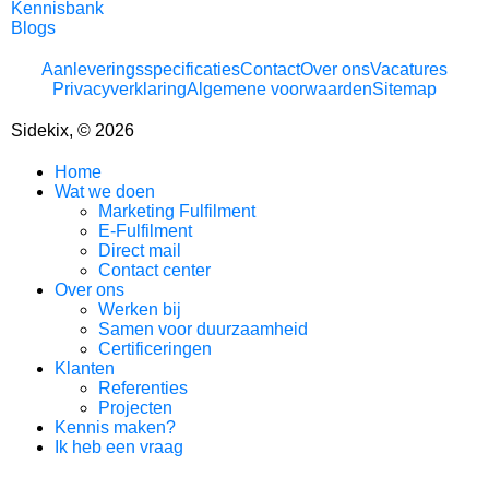
Kennisbank
Blogs
Aanleveringsspecificaties
Contact
Over ons
Vacatures
Privacyverklaring
Algemene voorwaarden
Sitemap
Sidekix, © 2026
Home
Wat we doen
Marketing Fulfilment
E-Fulfilment
Direct mail
Contact center
Over ons
Werken bij
Samen voor duurzaamheid
Certificeringen
Klanten
Referenties
Projecten
Kennis maken?
Ik heb een vraag