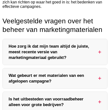
zich kan richten op waar het goed in is: het bedenken van
effectieve campagnes.
Veelgestelde vragen over het
beheer van marketingmaterialen
Hoe zorg ik dat mijn team altijd de juiste,
meest recente versie van
marketingmateriaal gebruikt?
Dit bereik je door te werken met een centraal punt
Wat gebeurt er met materialen van een
voor opslag en distributie. Een uitvoeringspartner
afgelopen campagne?
zorgt ervoor dat oude versies van materialen actief uit
de voorraad worden gehaald. Alleen de
Een goed proces omvat een duidelijke aanpak voor
goedgekeurde, actuele items zijn beschikbaar voor
Is het uitbesteden van voorraadbeheer
overgebleven materialen. Samen met je partner
alleen voor grote bedrijven?
verzending. Dit voorkomt kostbare fouten en zorgt
evalueer je wat er nog ligt. Soms kunnen items