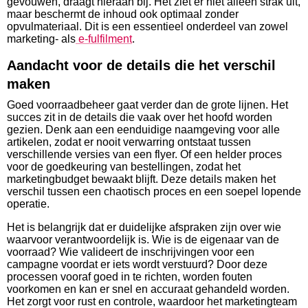
gevouwen, draagt hieraan bij. Het ziet er niet alleen strak uit,
maar beschermt de inhoud ook optimaal zonder
opvulmateriaal. Dit is een essentieel onderdeel van zowel
marketing- als
e-fulfilment
.
Aandacht voor de details die het verschil
maken
Goed voorraadbeheer gaat verder dan de grote lijnen. Het
succes zit in de details die vaak over het hoofd worden
gezien. Denk aan een eenduidige naamgeving voor alle
artikelen, zodat er nooit verwarring ontstaat tussen
verschillende versies van een flyer. Of een helder proces
voor de goedkeuring van bestellingen, zodat het
marketingbudget bewaakt blijft. Deze details maken het
verschil tussen een chaotisch proces en een soepel lopende
operatie.
Het is belangrijk dat er duidelijke afspraken zijn over wie
waarvoor verantwoordelijk is. Wie is de eigenaar van de
voorraad? Wie valideert de inschrijvingen voor een
campagne voordat er iets wordt verstuurd? Door deze
processen vooraf goed in te richten, worden fouten
voorkomen en kan er snel en accuraat gehandeld worden.
Het zorgt voor rust en controle, waardoor het marketingteam