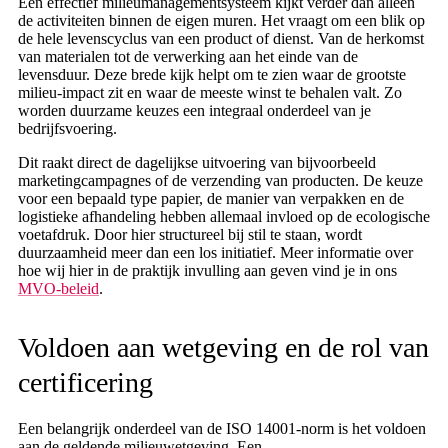
Een effectief milieumanagementsysteem kijkt verder dan alleen
de activiteiten binnen de eigen muren. Het vraagt om een blik op
de hele levenscyclus van een product of dienst. Van de herkomst
van materialen tot de verwerking aan het einde van de
levensduur. Deze brede kijk helpt om te zien waar de grootste
milieu-impact zit en waar de meeste winst te behalen valt. Zo
worden duurzame keuzes een integraal onderdeel van je
bedrijfsvoering.
Dit raakt direct de dagelijkse uitvoering van bijvoorbeeld
marketingcampagnes of de verzending van producten. De keuze
voor een bepaald type papier, de manier van verpakken en de
logistieke afhandeling hebben allemaal invloed op de ecologische
voetafdruk. Door hier structureel bij stil te staan, wordt
duurzaamheid meer dan een los initiatief. Meer informatie over
hoe wij hier in de praktijk invulling aan geven vind je in ons
MVO-beleid
.
Voldoen aan wetgeving en de rol van
certificering
Een belangrijk onderdeel van de ISO 14001-norm is het voldoen
aan de geldende milieuwetgeving. Een