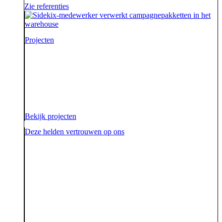
Zie referenties
Projecten
Voor onze opdrachtgevers zijn wij de sidekick die hen
ondersteunt. Die hen sterk uit de strijd laat komen.
Diezelfde sidekick, vriend en bondgenoot willen we
ook zijn voor onze aarde.
Bekijk projecten
Deze helden vertrouwen op ons