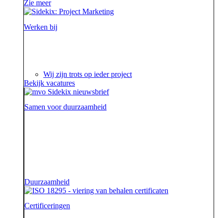
Zie meer
Werken bij
Ieder project is een verhaal op zich waar we steeds
weer van genieten.
Wij zijn trots op ieder project
Bekijk vacatures
Samen voor duurzaamheid
Voor onze opdrachtgevers zijn wij de sidekick die hen
ondersteunt. Die hen sterk uit de strijd laat komen.
Diezelfde sidekick, vriend en bondgenoot willen we
ook zijn voor onze aarde.
Duurzaamheid
Certificeringen