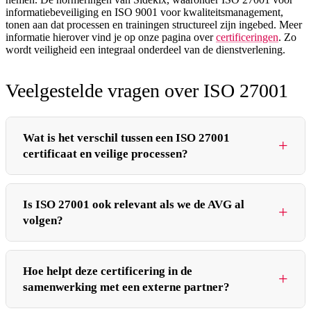
informatiebeveiliging en ISO 9001 voor kwaliteitsmanagement,
tonen aan dat processen en trainingen structureel zijn ingebed. Meer
informatie hierover vind je op onze pagina over
certificeringen
. Zo
wordt veiligheid een integraal onderdeel van de dienstverlening.
Veelgestelde vragen over ISO 27001
Wat is het verschil tussen een ISO 27001
certificaat en veilige processen?
Een certificaat is het formele bewijs dat een organisatie
Is ISO 27001 ook relevant als we de AVG al
voldoet aan de eisen van de ISO 27001 norm. Het laat zien
volgen?
dat er een managementsysteem voor informatiebeveiliging is
geïmplementeerd. Veilige processen zijn het resultaat van dit
Ja, de twee vullen elkaar aan. De AVG is een wet die
systeem. Het certificaat bevestigt dat deze processen niet
Hoe helpt deze certificering in de
voorschrijft welke verplichtingen je hebt bij het verwerken
samenwerking met een externe partner?
willekeurig zijn, maar onderdeel van een doorlopende
van persoonsgegevens. ISO 27001 is een internationaal
cyclus van risicobeoordeling, implementatie, controle en