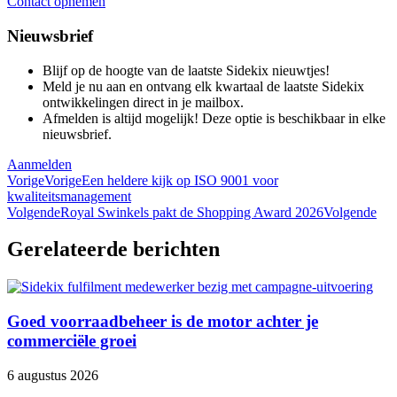
Contact opnemen
Nieuwsbrief
Blijf op de hoogte van de laatste Sidekix nieuwtjes!
Meld je nu aan en ontvang elk kwartaal de laatste Sidekix
ontwikkelingen direct in je mailbox.
Afmelden is altijd mogelijk! Deze optie is beschikbaar in elke
nieuwsbrief.
Aanmelden
Vorige
Vorige
Een heldere kijk op ISO 9001 voor
kwaliteitsmanagement
Volgende
Royal Swinkels pakt de Shopping Award 2026
Volgende
Gerelateerde berichten
Goed voorraadbeheer is de motor achter je
commerciële groei
6 augustus 2026