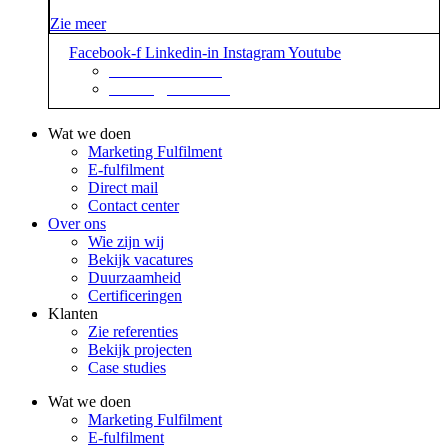
Zie meer
Facebook-f
Linkedin-in
Instagram
Youtube
+31 88 623 70 00
contact@sidekix.nl
Wat we doen
Marketing Fulfilment
E-fulfilment
Direct mail
Contact center
Over ons
Wie zijn wij
Bekijk vacatures
Duurzaamheid
Certificeringen
Klanten
Zie referenties
Bekijk projecten
Case studies
Wat we doen
Marketing Fulfilment
E-fulfilment