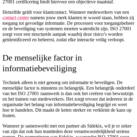
27001 certificering biedt hiervoor een objectieve maatstaf.
Hetzelfde geldt voor klantcontact. Wanneer medewerkers van een
contact center
namens jouw merk klanten te woord staan, hebben zij
toegang tot gevoelige informatie. De processen voor toegangsbeheer
en de beveiliging van systemen moeten waterdicht zijn. ISO 27001
zorgt voor een structurele aanpak waarbij deze risico’s worden
geïdentificeerd en beheerst, zodat elke interactie veilig verloopt.
De menselijke factor in
informatiebeveiliging
Techniek alleen is niet genoeg om informatie te beveiligen. De
menselijke factor is minstens zo belangrijk. Een belangrijk onderdeel
van het ISO 27001 raamwerk is dan ook het creëren van bewustzijn
en het trainen van medewerkers. Het zorgt ervoor dat iedereen in de
organisatie het belang van informatiebeveiliging begrijpt en weet
hoe te handelen. Dit maakt de keten sterker en verkleint de kans op
fouten.
Wanneer je samenwerkt met een partner als Sidekix, wil je er zeker
van zijn dat ook hun teamleden deze verantwoordelijkheid serieus
nemen. De normeringen van Sidekix, waaronder ISO 27001 voor