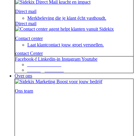
Direct mail
Merkbeleving die je klant écht vasthoudt.
Direct mail
Contact center
Laat klantcontact jouw groei versnellen.
contact Center
Facebook-f
Linkedin-in
Instagram
Youtube
+31 88 623 70 00
contact@sidekix.nl
Over ons
Ons team
Waar je als sidekick groot in kan zijn, blijkt maar weer
uit de mooie merken die we hebben mogen helpen om
van hun campagne, marketingactie of event een
succes te maken.