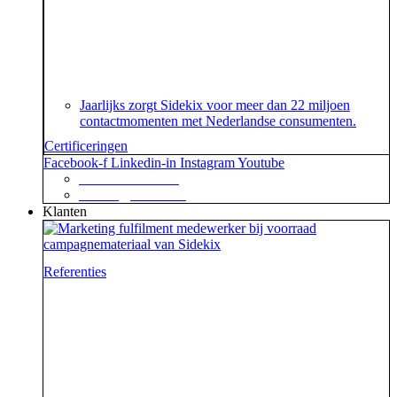
Je geeft om je klanten en dat begrijpen wij. En dat
garanderen wij! Onze klantenservice beschikt namelijk
over het speciaal voor customer contact centers
ontwikkelde ISO 18295 certificaat.
Jaarlijks zorgt Sidekix voor meer dan 22 miljoen
contactmomenten met Nederlandse consumenten.
Certificeringen
Facebook-f
Linkedin-in
Instagram
Youtube
+31 88 623 70 00
contact@sidekix.nl
Klanten
Referenties
Waar je als sidekick groot in kan zijn, blijkt maar weer
uit de mooie merken die we hebben mogen helpen om
van hun campagne, marketingactie of event een
succes te maken.