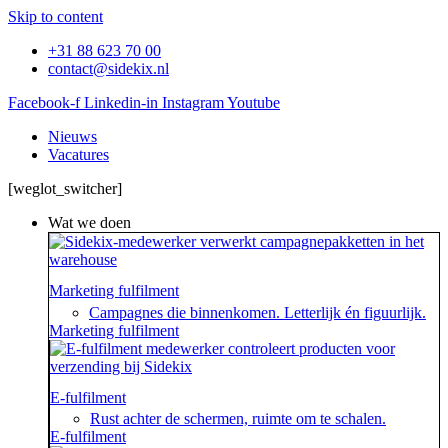
Skip to content
+31 88 623 70 00
contact@sidekix.nl
Facebook-f
Linkedin-in
Instagram
Youtube
Nieuws
Vacatures
[weglot_switcher]
Wat we doen
Marketing fulfilment
Campagnes die binnenkomen. Letterlijk én figuurlijk.
Marketing fulfilment
E-fulfilment
Rust achter de schermen, ruimte om te schalen.
E-fulfilment