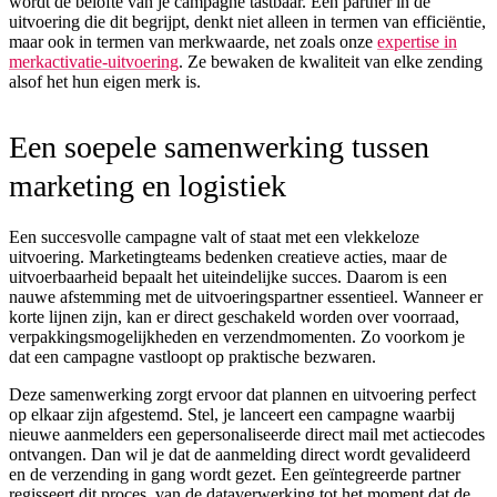
wordt de belofte van je campagne tastbaar. Een partner in de
uitvoering die dit begrijpt, denkt niet alleen in termen van efficiëntie,
maar ook in termen van merkwaarde, net zoals onze
expertise in
merkactivatie-uitvoering
. Ze bewaken de kwaliteit van elke zending
alsof het hun eigen merk is.
Een soepele samenwerking tussen
marketing en logistiek
Een succesvolle campagne valt of staat met een vlekkeloze
uitvoering. Marketingteams bedenken creatieve acties, maar de
uitvoerbaarheid bepaalt het uiteindelijke succes. Daarom is een
nauwe afstemming met de uitvoeringspartner essentieel. Wanneer er
korte lijnen zijn, kan er direct geschakeld worden over voorraad,
verpakkingsmogelijkheden en verzendmomenten. Zo voorkom je
dat een campagne vastloopt op praktische bezwaren.
Deze samenwerking zorgt ervoor dat plannen en uitvoering perfect
op elkaar zijn afgestemd. Stel, je lanceert een campagne waarbij
nieuwe aanmelders een gepersonaliseerde direct mail met actiecodes
ontvangen. Dan wil je dat de aanmelding direct wordt gevalideerd
en de verzending in gang wordt gezet. Een geïntegreerde partner
regisseert dit proces, van de dataverwerking tot het moment dat de