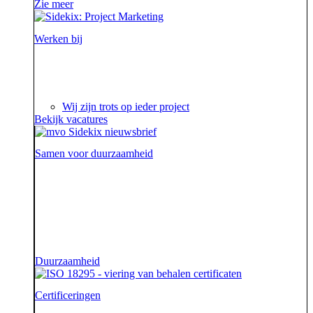
Zie meer
Werken bij
Ieder project is een verhaal op zich waar we steeds
weer van genieten.
Wij zijn trots op ieder project
Bekijk vacatures
Samen voor duurzaamheid
Voor onze opdrachtgevers zijn wij de sidekick die hen
ondersteunt. Die hen sterk uit de strijd laat komen.
Diezelfde sidekick, vriend en bondgenoot willen we
ook zijn voor onze aarde.
Duurzaamheid
Certificeringen