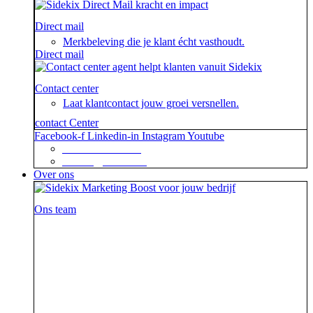
Direct mail
Merkbeleving die je klant écht vasthoudt.
Direct mail
Contact center
Laat klantcontact jouw groei versnellen.
contact Center
Facebook-f
Linkedin-in
Instagram
Youtube
+31 88 623 70 00
contact@sidekix.nl
Over ons
Ons team
Waar je als sidekick groot in kan zijn, blijkt maar weer
uit de mooie merken die we hebben mogen helpen om
van hun campagne, marketingactie of event een
succes te maken.