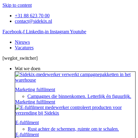
Skip to content
+31 88 623 70 00
contact@sidekix.nl
Facebook-f
Linkedin-in
Instagram
Youtube
Nieuws
Vacatures
[weglot_switcher]
Wat we doen
Marketing fulfilment
Campagnes die binnenkomen. Letterlijk én figuurlijk.
Marketing fulfilment
E-fulfilment
Rust achter de schermen, ruimte om te schalen.
E-fulfilment