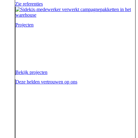
Zie referenties
Projecten
Voor onze opdrachtgevers zijn wij de sidekick die hen
ondersteunt. Die hen sterk uit de strijd laat komen.
Diezelfde sidekick, vriend en bondgenoot willen we
ook zijn voor onze aarde.
Bekijk projecten
Deze helden vertrouwen op ons