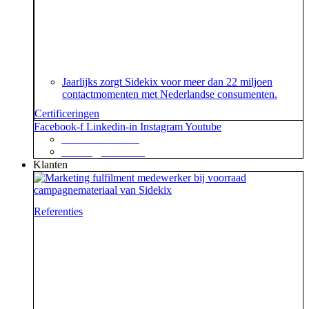
Je geeft om je klanten en dat begrijpen wij. En dat
garanderen wij! Onze klantenservice beschikt namelijk
over het speciaal voor customer contact centers
ontwikkelde ISO 18295 certificaat.
Jaarlijks zorgt Sidekix voor meer dan 22 miljoen
contactmomenten met Nederlandse consumenten.
Certificeringen
Facebook-f
Linkedin-in
Instagram
Youtube
+31 88 623 70 00
contact@sidekix.nl
Klanten
Referenties
Waar je als sidekick groot in kan zijn, blijkt maar weer
uit de mooie merken die we hebben mogen helpen om
van hun campagne, marketingactie of event een
succes te maken.