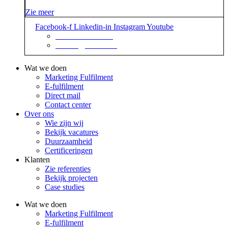
Zie meer
Facebook-f
Linkedin-in
Instagram
Youtube
+31 88 623 70 00
contact@sidekix.nl
Wat we doen
Marketing Fulfilment
E-fulfilment
Direct mail
Contact center
Over ons
Wie zijn wij
Bekijk vacatures
Duurzaamheid
Certificeringen
Klanten
Zie referenties
Bekijk projecten
Case studies
Wat we doen
Marketing Fulfilment
E-fulfilment