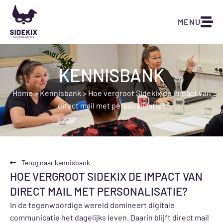
MENU
KENNISBANK
Home
>
Kennisbank
>
Hoe vergroot Sidekix de impact van
direct mail met personalisatie?
Terug naar kennisbank
HOE VERGROOT SIDEKIX DE IMPACT VAN
DIRECT MAIL MET PERSONALISATIE?
In de tegenwoordige wereld domineert digitale
communicatie het dagelijks leven. Daarin blijft direct mail