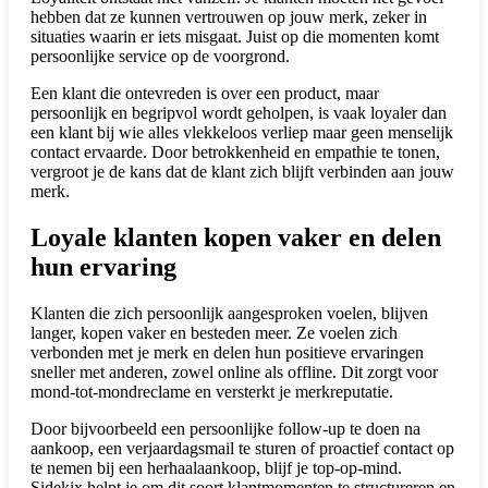
hebben dat ze kunnen vertrouwen op jouw merk, zeker in
situaties waarin er iets misgaat. Juist op die momenten komt
persoonlijke service op de voorgrond.
Een klant die ontevreden is over een product, maar
persoonlijk en begripvol wordt geholpen, is vaak loyaler dan
een klant bij wie alles vlekkeloos verliep maar geen menselijk
contact ervaarde. Door betrokkenheid en empathie te tonen,
vergroot je de kans dat de klant zich blijft verbinden aan jouw
merk.
Loyale klanten kopen vaker en delen
hun ervaring
Klanten die zich persoonlijk aangesproken voelen, blijven
langer, kopen vaker en besteden meer. Ze voelen zich
verbonden met je merk en delen hun positieve ervaringen
sneller met anderen, zowel online als offline. Dit zorgt voor
mond-tot-mondreclame en versterkt je merkreputatie.
Door bijvoorbeeld een persoonlijke follow-up te doen na
aankoop, een verjaardagsmail te sturen of proactief contact op
te nemen bij een herhaalaankoop, blijf je top-op-mind.
Sidekix helpt je om dit soort klantmomenten te structureren en