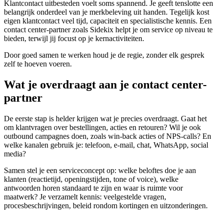
Klantcontact uitbesteden voelt soms spannend. Je geeft tenslotte een
belangrijk onderdeel van je merkbeleving uit handen. Tegelijk kost
eigen klantcontact veel tijd, capaciteit en specialistische kennis. Een
contact center-partner zoals Sidekix helpt je om service op niveau te
bieden, terwijl jij focust op je kernactiviteiten.
Door goed samen te werken houd je de regie, zonder elk gesprek
zelf te hoeven voeren.
Wat je overdraagt aan je contact center-
partner
De eerste stap is helder krijgen wat je precies overdraagt. Gaat het
om klantvragen over bestellingen, acties en retouren? Wil je ook
outbound campagnes doen, zoals win-back acties of NPS-calls? En
welke kanalen gebruik je: telefoon, e-mail, chat, WhatsApp, social
media?
Samen stel je een serviceconcept op: welke beloftes doe je aan
klanten (reactietijd, openingstijden, tone of voice), welke
antwoorden horen standaard te zijn en waar is ruimte voor
maatwerk? Je verzamelt kennis: veelgestelde vragen,
procesbeschrijvingen, beleid rondom kortingen en uitzonderingen.