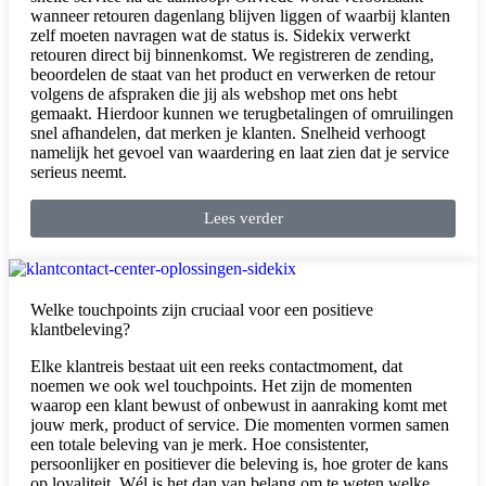
wanneer retouren dagenlang blijven liggen of waarbij klanten
zelf moeten navragen wat de status is. Sidekix verwerkt
retouren direct bij binnenkomst. We registreren de zending,
beoordelen de staat van het product en verwerken de retour
volgens de afspraken die jij als webshop met ons hebt
gemaakt. Hierdoor kunnen we terugbetalingen of omruilingen
snel afhandelen, dat merken je klanten. Snelheid verhoogt
namelijk het gevoel van waardering en laat zien dat je service
serieus neemt.
Lees verder
Welke touchpoints zijn cruciaal voor een positieve
klantbeleving?
Elke klantreis bestaat uit een reeks contactmoment, dat
noemen we ook wel touchpoints. Het zijn de momenten
waarop een klant bewust of onbewust in aanraking komt met
jouw merk, product of service. Die momenten vormen samen
een totale beleving van je merk. Hoe consistenter,
persoonlijker en positiever die beleving is, hoe groter de kans
op loyaliteit. Wél is het dan van belang om te weten welke