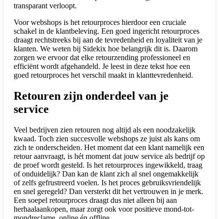
transparant verloopt.
Voor webshops is het retourproces hierdoor een cruciale
schakel in de klantbeleving. Een goed ingericht retourproces
draagt rechtstreeks bij aan de tevredenheid en loyaliteit van je
klanten. We weten bij Sidekix hoe belangrijk dit is. Daarom
zorgen we ervoor dat elke retourzending professioneel en
efficiënt wordt afgehandeld. Je leest in deze tekst hoe een
goed retourproces het verschil maakt in klanttevredenheid.
Retouren zijn onderdeel van je
service
Veel bedrijven zien retouren nog altijd als een noodzakelijk
kwaad. Toch zien succesvolle webshops ze juist als kans om
zich te onderscheiden. Het moment dat een klant namelijk een
retour aanvraagt, is hét moment dat jouw service als bedrijf op
de proef wordt gesteld. Is het retourproces ingewikkeld, traag
of onduidelijk? Dan kan de klant zich al snel ongemakkelijk
of zelfs gefrustreerd voelen. Is het proces gebruiksvriendelijk
en snel geregeld? Dan versterkt dit het vertrouwen in je merk.
Een soepel retourproces draagt dus niet alleen bij aan
herhaalaankopen, maar zorgt ook voor positieve mond-tot-
mondreclame, online én offline.