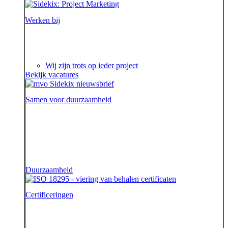
Werken bij
Ieder project is een verhaal op zich waar we steeds
weer van genieten.
Wij zijn trots op ieder project
Bekijk vacatures
Samen voor duurzaamheid
Voor onze opdrachtgevers zijn wij de sidekick die hen
ondersteunt. Die hen sterk uit de strijd laat komen.
Diezelfde sidekick, vriend en bondgenoot willen we
ook zijn voor onze aarde.
Duurzaamheid
Certificeringen
Je geeft om je klanten en dat begrijpen wij. En dat
garanderen wij! Onze klantenservice beschikt namelijk