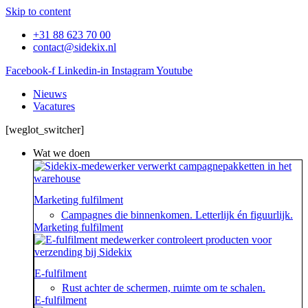
Skip to content
+31 88 623 70 00
contact@sidekix.nl
Facebook-f
Linkedin-in
Instagram
Youtube
Nieuws
Vacatures
[weglot_switcher]
Wat we doen
Marketing fulfilment
Campagnes die binnenkomen. Letterlijk én figuurlijk.
Marketing fulfilment
E-fulfilment
Rust achter de schermen, ruimte om te schalen.
E-fulfilment