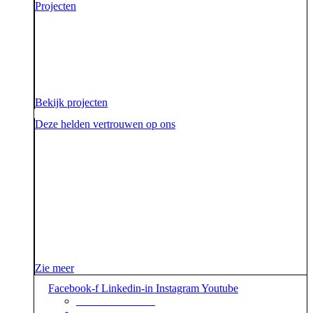
Projecten
Voor onze opdrachtgevers zijn wij de sidekick die hen
ondersteunt. Die hen sterk uit de strijd laat komen.
Diezelfde sidekick, vriend en bondgenoot willen we
ook zijn voor onze aarde.
Bekijk projecten
Deze helden vertrouwen op ons
Zie meer
Facebook-f
Linkedin-in
Instagram
Youtube
+31 88 623 70 00