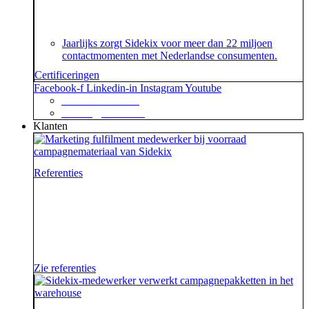
over het speciaal voor customer contact centers
ontwikkelde ISO 18295 certificaat.
Jaarlijks zorgt Sidekix voor meer dan 22 miljoen
contactmomenten met Nederlandse consumenten.
Certificeringen
Facebook-f
Linkedin-in
Instagram
Youtube
+31 88 623 70 00
contact@sidekix.nl
Klanten
Referenties
Waar je als sidekick groot in kan zijn, blijkt maar weer
uit de mooie merken die we hebben mogen helpen om
van hun campagne, marketingactie of event een
succes te maken.
Zie referenties