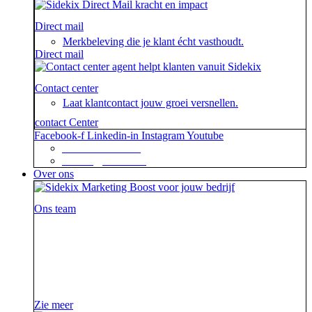
Direct mail
Merkbeleving die je klant écht vasthoudt.
Direct mail
Contact center
Laat klantcontact jouw groei versnellen.
contact Center
Facebook-f
Linkedin-in
Instagram
Youtube
+31 88 623 70 00
contact@sidekix.nl
Over ons
Ons team
Waar je als sidekick groot in kan zijn, blijkt maar weer
uit de mooie merken die we hebben mogen helpen om
van hun campagne, marketingactie of event een
succes te maken.
Zie meer