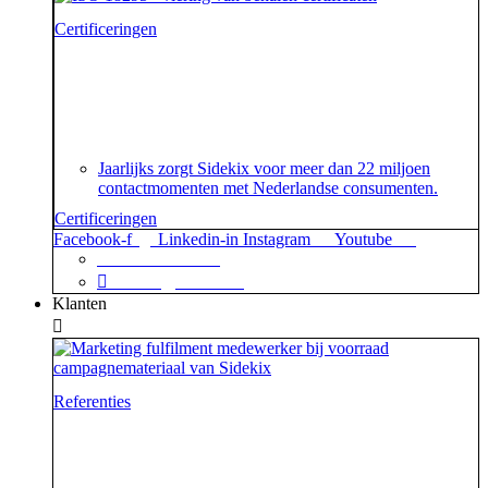
Certificeringen
Je geeft om je klanten en dat begrijpen wij. En dat
garanderen wij! Onze klantenservice beschikt namelijk
over het speciaal voor customer contact centers
ontwikkelde ISO 18295 certificaat.
Jaarlijks zorgt Sidekix voor meer dan 22 miljoen
contactmomenten met Nederlandse consumenten.
Certificeringen
Facebook-f
Linkedin-in
Instagram
Youtube
+31 88 623 70 00
contact@sidekix.nl
Klanten
Referenties
Waar je als sidekick groot in kan zijn, blijkt maar weer
uit de mooie merken die we hebben mogen helpen om