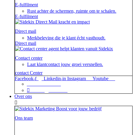
E-fulfilment
Rust achter de schermen, ruimte om te schalen.
E-fulfilment
Direct mail
Merkbeleving die je klant écht vasthoudt.
Direct mail
Contact center
Laat klantcontact jouw groei versnellen.
contact Center
Facebook-f
Linkedin-in
Instagram
Youtube
+31 88 623 70 00
contact@sidekix.nl
Over ons
Ons team
Waar je als sidekick groot in kan zijn, blijkt maar weer