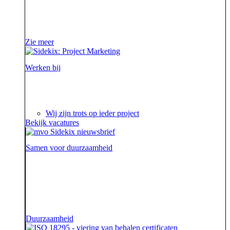
uit de mooie merken die we hebben mogen helpen om
van hun campagne, marketingactie of event een
succes te maken.
Zie meer
Werken bij
Ieder project is een verhaal op zich waar we steeds
weer van genieten.
Wij zijn trots op ieder project
Bekijk vacatures
Samen voor duurzaamheid
Voor onze opdrachtgevers zijn wij de sidekick die hen
ondersteunt. Die hen sterk uit de strijd laat komen.
Diezelfde sidekick, vriend en bondgenoot willen we
ook zijn voor onze aarde.
Duurzaamheid