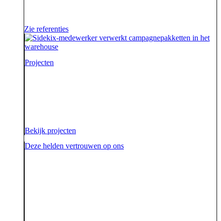
van hun campagne, marketingactie of event een
succes te maken.
Zie referenties
Projecten
Voor onze opdrachtgevers zijn wij de sidekick die hen
ondersteunt. Die hen sterk uit de strijd laat komen.
Diezelfde sidekick, vriend en bondgenoot willen we
ook zijn voor onze aarde.
Bekijk projecten
Deze helden vertrouwen op ons