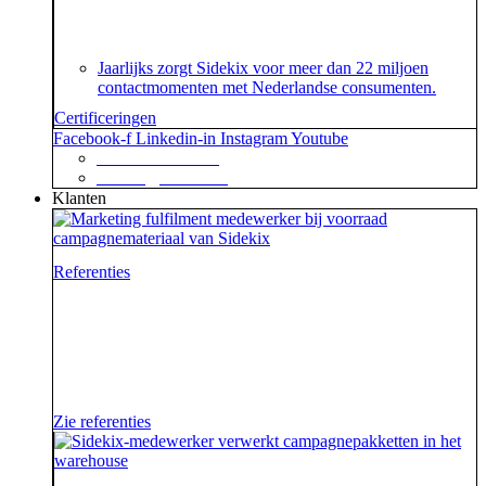
over het speciaal voor customer contact centers
ontwikkelde ISO 18295 certificaat.
Jaarlijks zorgt Sidekix voor meer dan 22 miljoen
contactmomenten met Nederlandse consumenten.
Certificeringen
Facebook-f
Linkedin-in
Instagram
Youtube
+31 88 623 70 00
contact@sidekix.nl
Klanten
Referenties
Waar je als sidekick groot in kan zijn, blijkt maar weer
uit de mooie merken die we hebben mogen helpen om
van hun campagne, marketingactie of event een
succes te maken.
Zie referenties