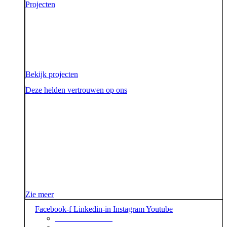
Projecten
Voor onze opdrachtgevers zijn wij de sidekick die hen
ondersteunt. Die hen sterk uit de strijd laat komen.
Diezelfde sidekick, vriend en bondgenoot willen we
ook zijn voor onze aarde.
Bekijk projecten
Deze helden vertrouwen op ons
Zie meer
Facebook-f
Linkedin-in
Instagram
Youtube
+31 88 623 70 00