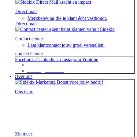
Direct mail
Merkbeleving die je klant écht vasthoudt.
Direct mail
Contact center
Laat klantcontact jouw groei versnellen.
contact Center
Facebook-f
Linkedin-in
Instagram
Youtube
+31 88 623 70 00
contact@sidekix.nl
Over ons
Ons team
Waar je als sidekick groot in kan zijn, blijkt maar weer
uit de mooie merken die we hebben mogen helpen om
van hun campagne, marketingactie of event een
succes te maken.
Zie meer