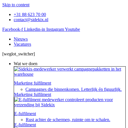
Skip to content
+31 88 623 70 00
contact@sidekix.nl
Facebook-f
Linkedin-in
Instagram
Youtube
Nieuws
Vacatures
[weglot_switcher]
Wat we doen
Marketing fulfilment
Campagnes die binnenkomen. Letterlijk én figuurlijk.
Marketing fulfilment
E-fulfilment
Rust achter de schermen, ruimte om te schalen.
E-fulfilment