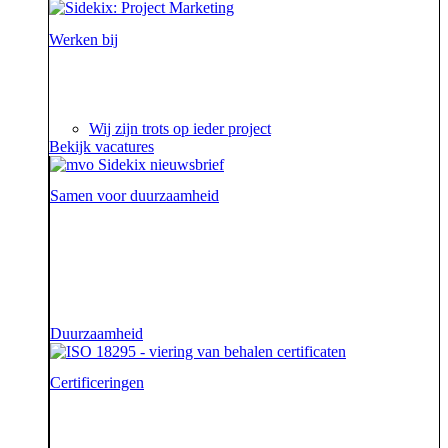
Werken bij
Ieder project is een verhaal op zich waar we steeds
weer van genieten.
Wij zijn trots op ieder project
Bekijk vacatures
Samen voor duurzaamheid
Voor onze opdrachtgevers zijn wij de sidekick die hen
ondersteunt. Die hen sterk uit de strijd laat komen.
Diezelfde sidekick, vriend en bondgenoot willen we
ook zijn voor onze aarde.
Duurzaamheid
Certificeringen
Je geeft om je klanten en dat begrijpen wij. En dat
garanderen wij! Onze klantenservice beschikt namelijk