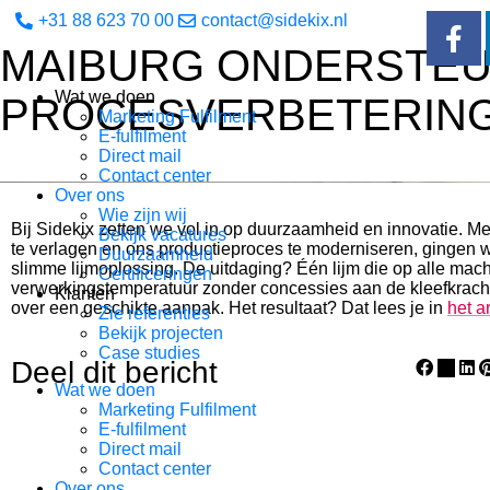
+31 88 623 70 00
contact@sidekix.nl
MAIBURG ONDERSTEUN
Wat we doen
PROCESVERBETERIN
Marketing Fulfilment
E-fulfilment
Direct mail
Contact center
Over ons
Wie zijn wij
Bij Sidekix zetten we vol in op duurzaamheid en innovatie. M
Bekijk vacatures
te verlagen en ons productieproces te moderniseren, gingen w
Duurzaamheid
slimme lijmoplossing. De uitdaging? Één lijm die op alle mac
Certificeringen
verwerkingstemperatuur zonder concessies aan de kleefkrac
Klanten
over een geschikte aanpak. Het resultaat? Dat lees je in
het a
Zie referenties
Bekijk projecten
Case studies
Deel dit bericht
Wat we doen
Marketing Fulfilment
E-fulfilment
Direct mail
Contact center
Over ons