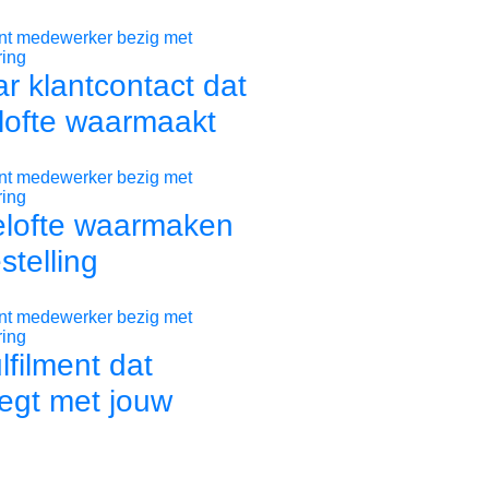
r klantcontact dat
lofte waarmaakt
elofte waarmaken
stelling
ulfilment dat
gt met jouw