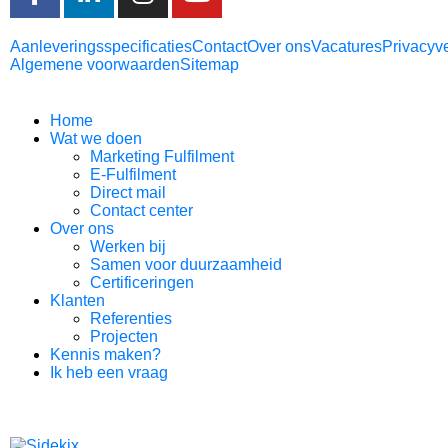
Aanleveringsspecificaties
Contact
Over ons
Vacatures
Privacyve
Algemene voorwaarden
Sitemap
Home
Wat we doen
Marketing Fulfilment
E-Fulfilment
Direct mail
Contact center
Over ons
Werken bij
Samen voor duurzaamheid
Certificeringen
Klanten
Referenties
Projecten
Kennis maken?
Ik heb een vraag