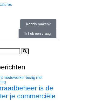
catures
Kennis maken?
Ik heb een vraag
erichten
raadbeheer is de
ter je commerciële