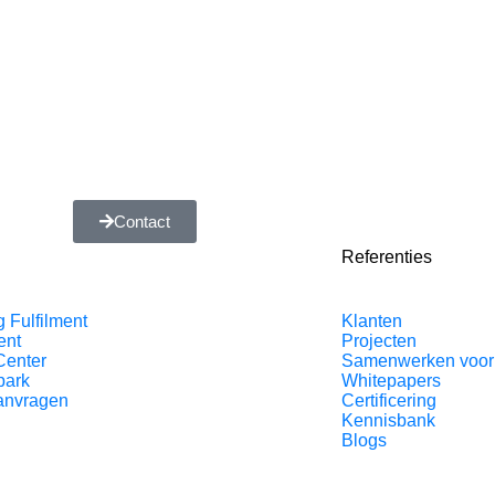
Contact
Referenties
g Fulfilment
Klanten
ent
Projecten
Center
Samenwerken voor
park
Whitepapers
aanvragen
Certificering
Kennisbank
Blogs