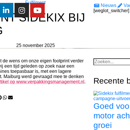
Fulfilment
Nieuws
Va
[weglot_switcher]
T SIDEKIX BIJ
G
25 november 2025
et de wens om onze eigen footprint verder
ij een tijd geleden op zoek naar een
hines toepasbaar is, met een lagere
ht. Maiburg werd gevraagd mee te denken
Recente b
rtikel op www.verpakkingsmanagement.nl
.
Goed voor
motor ach
groei