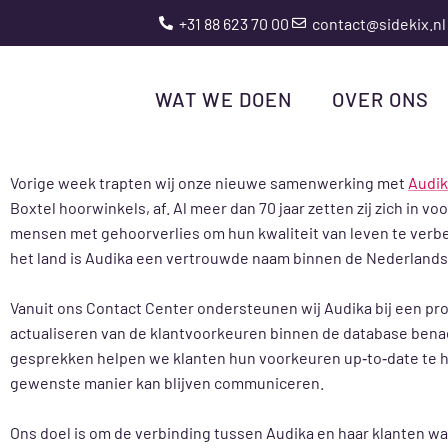
+31 88 623 70 00
contact@sidekix.nl
NIEUWE SAMENWERKING
WAT WE DOEN
OVER ONS
Vorige week trapten wij onze nieuwe samenwerking met
Audi
Boxtel hoorwinkels, af. Al meer dan 70 jaar zetten zij zich in 
mensen met gehoorverlies om hun kwaliteit van leven te verbe
het land is Audika een vertrouwde naam binnen de Nederlands
Vanuit ons Contact Center ondersteunen wij Audika bij een proje
actualiseren van de klantvoorkeuren binnen de database benad
gesprekken helpen we klanten hun voorkeuren up‑to‑date te 
gewenste manier kan blijven communiceren.
Ons doel is om de verbinding tussen Audika en haar klanten wa