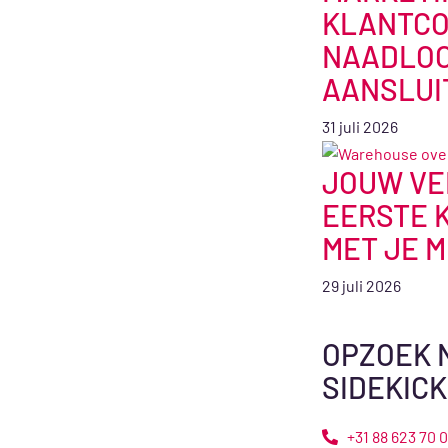
KLANTCO
NAADLOO
AANSLUI
31 juli 2026
JOUW VE
EERSTE 
MET JE 
29 juli 2026
OPZOEK 
SIDEKICK
+31 88 623 70 