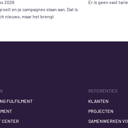
us 2026
Er is geen vast tari
roeit en je campagnes slaan aan. Dat is
sch nieuws, maar het brengt
EN
REFERENTIES
NG FULFILMENT
KLANTEN
LMENT
PROJECTEN
T CENTER
SAMENWERKEN VO