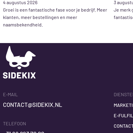
4 augustus 2026
3 august
Groei is een fantastische fase voor je bedrijf. Meer
Je merk g
klanten, meer bestellingen en meer
fantasti
naamsbekendheid.
E-MAIL
DIENST
CONTACT@SIDEKIX.NL
MARKETI
E-FULFI
TELEFOON
CONTAC