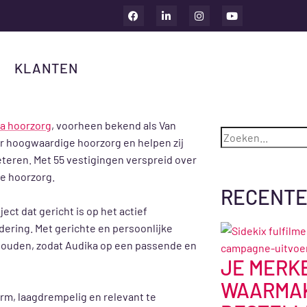
Contact Center
: AUDIKA HOORZORG
KLANTEN
25 februari 2026
ka
hoorzorg
, voorheen bekend als Van
voor hoogwaardige hoorzorg en helpen zij
teren. Met 55 vestigingen verspreid over
e hoorzorg.
RECENTE
ct dat gericht is op het actief
ering. Met gerichte en persoonlijke
houden, zodat Audika op een passende en
JE MERK
WAARMAK
rm, laagdrempelig en relevant te