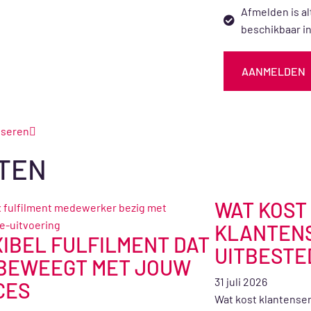
Afmelden is al
beschikbaar in
AANMELDEN
iseren
TEN
WAT KOST
KLANTEN
IBEL FULFILMENT DAT
UITBESTE
BEWEEGT MET JOUW
31 juli 2026
CES
Wat kost klantense