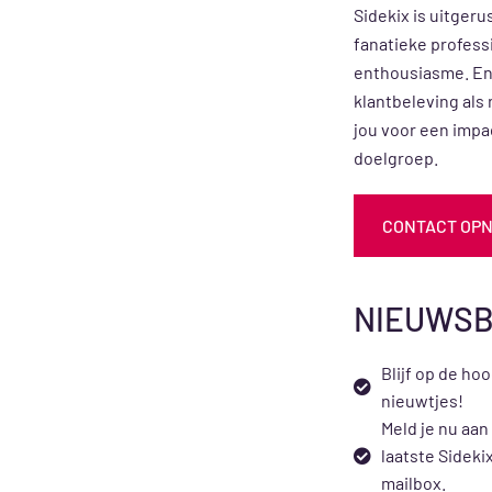
Sidekix is uitgeru
fanatieke profess
enthousiasme. En
klantbeleving als
jou voor een impac
doelgroep.
CONTACT OP
NIEUWSB
Blijf op de ho
nieuwtjes!
Meld je nu aan
laatste Sideki
mailbox.