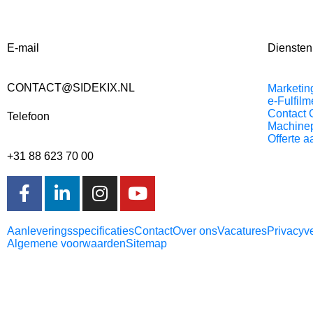
E-mail
Diensten
CONTACT@SIDEKIX.NL
Marketin
e-Fulfilm
Contact 
Telefoon
Machine
Offerte 
+31 88 623 70 00
Aanleveringsspecificaties
Contact
Over ons
Vacatures
Privacyve
Algemene voorwaarden
Sitemap