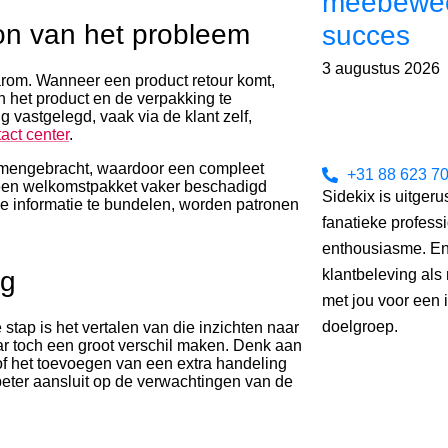
meebewee
on van het probleem
succes
3 augustus 2026
aarom. Wanneer een product retour komt,
 het product en de verpakking te
g vastgelegd, vaak via de klant zelf,
act center
.
samengebracht, waardoor een compleet
+31 88 623 70
n een welkomstpakket vaker beschadigd
Sidekix is uitgeru
eze informatie te bundelen, worden patronen
fanatieke profess
enthousiasme. En
ng
klantbeleving al
met jou voor een i
doelgroep.
stap is het vertalen van die inzichten naar
ar toch een groot verschil maken. Denk aan
of het toevoegen van een extra handeling
eter aansluit op de verwachtingen van de