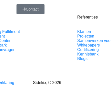
Contact
Referenties
g Fulfilment
Klanten
ent
Projecten
Center
Samenwerken voor
park
Whitepapers
aanvragen
Certificering
Kennisbank
Blogs
rklaring
Sidekix, © 2026