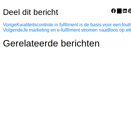
algemeen gemiddelde.
Dat hangt af van hoe je het meet. Bij een omruiling komt h
Deel dit bericht
nieuw product heen; sommige webshops tellen dit als retour
wordt vervangen. Kies één definitie en houd die consistent 
Vorige
Kwaliteitscontrole in fulfilment is de basis voor een fout
Volgende
Je marketing en e-fulfilment stromen naadloos op e
verschillende periodes niet goed te vergelijken.
Gerelateerde berichten