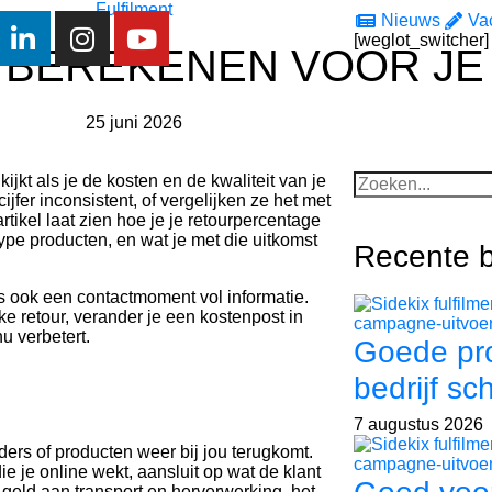
Fulfilment
Nieuws
Va
[weglot_switcher]
BEREKENEN VOOR JE
25 juni 2026
ijkt als je de kosten en de kwaliteit van je
fer inconsistent, of vergelijken ze het met
rtikel laat zien hoe je je retourpercentage
type producten, en wat je met die uitkomst
Recente b
s ook een contactmoment vol informatie.
e retour, verander je een kostenpost in
u verbetert.
Goede pr
bedrijf sc
7 augustus 2026
ers of producten weer bij jou terugkomt.
e je online wekt, aansluit op wat de klant
geld aan transport en herverwerking, het