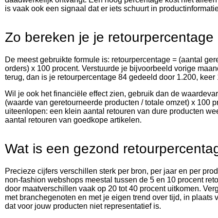
is vaak ook een signaal dat er iets schuurt in productinformati
Zo bereken je je retourpercentage
De meest gebruikte formule is: retourpercentage = (aantal ger
orders) x 100 procent. Verstuurde je bijvoorbeeld vorige ma
terug, dan is je retourpercentage 84 gedeeld door 1.200, keer 
Wil je ook het financiële effect zien, gebruik dan de waardeva
(waarde van geretourneerde producten / totale omzet) x 100 p
uiteenlopen: een klein aantal retouren van dure producten w
aantal retouren van goedkope artikelen.
Wat is een gezond retourpercenta
Precieze cijfers verschillen sterk per bron, per jaar en per pro
non-fashion webshops meestal tussen de 5 en 10 procent retou
door maatverschillen vaak op 20 tot 40 procent uitkomen. Ver
met branchegenoten en met je eigen trend over tijd, in plaats
dat voor jouw producten niet representatief is.