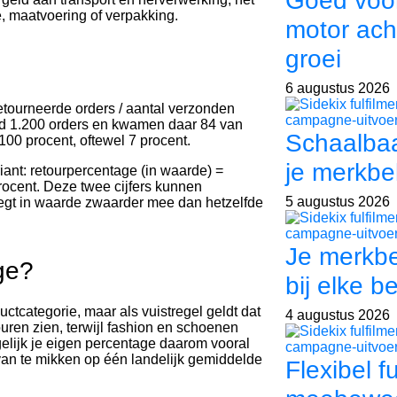
Goed voor
e, maatvoering of verpakking.
motor ach
groei
6 augustus 2026
etourneerde orders / aantal verzonden
and 1.200 orders en kwamen daar 84 van
Schaalbaa
100 procent, oftewel 7 procent.
je merkbe
riant: retourpercentage (in waarde) =
rocent. Deze twee cijfers kunnen
5 augustus 2026
eegt in waarde zwaarder mee dan hetzelfde
Je merkb
ge?
bij elke be
ductcategorie, maar als vuistregel geldt dat
4 augustus 2026
ren zien, terwijl fashion en schoenen
gelijk je eigen percentage daarom vooral
 van te mikken op één landelijk gemiddelde
Flexibel f