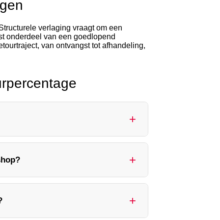
agen
Structurele verlaging vraagt om een
ast onderdeel van een goedlopend
etourtraject, van ontvangst tot afhandeling,
urpercentage
zonden orders in dezelfde periode en
shop?
rs en kwamen er 84 terug, dan is je
en, gebruik dan de waarde van de
shops zitten meestal tussen de 5 en 10
?
vaak op 20 tot 40 procent uitkomen.
t je eigen trend over tijd, niet met één