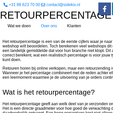
+31 88 623 70 00
contact@sidekix.nl
RETOURPERCENTAGE 
Wat we doen
Over ons
Klanten
Het retourpercentage is een van de eerste cijfers waar je naar k
webshop wilt beoordelen. Toch berekenen veel webshops dit cij
een landelijk gemiddelde dat voor hun branche niet klopt. Dit a
correct berekent, wat een realistisch percentage is voor jouw 
kunt doen.
Retouren horen bij online verkopen, maar een retourzending i
Wanneer je het percentage combineert met de reden achter elk
een leermoment waarmee je de uitvoering van je orders contin
Wat is het retourpercentage?
Het retourpercentage geeft aan welk deel van je verzonden ord
Het is een directe graadmeter voor hoe goed de verwachting di
daadwerkelijk ontvangt. Een hoog percentage kost niet alleen 