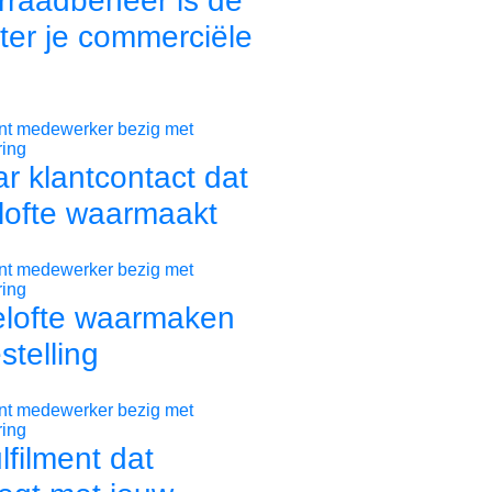
raadbeheer is de
ter je commerciële
r klantcontact dat
lofte waarmaakt
elofte waarmaken
stelling
ulfilment dat