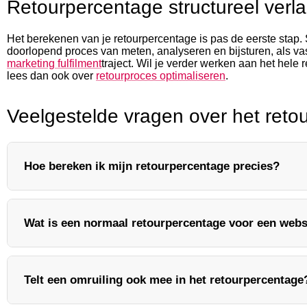
Retourpercentage structureel verl
Het berekenen van je retourpercentage is pas de eerste stap. 
doorlopend proces van meten, analyseren en bijsturen, als v
marketing fulfilment
traject. Wil je verder werken aan het hele r
lees dan ook over
retourproces optimaliseren
.
Veelgestelde vragen over het reto
Hoe bereken ik mijn retourpercentage precies?
Deel het aantal geretourneerde orders door het aantal ver
Wat is een normaal retourpercentage voor een web
vermenigvuldig dat met 100 procent. Stuurde je 1.200 orde
retourpercentage 7 procent. Wil je het financiële effect zi
retouren gedeeld door je totale omzet.
Dat verschilt sterk per productcategorie. Non-fashion web
Telt een omruiling ook mee in het retourpercentage
procent, terwijl fashion en schoenen door maatverschillen 
Vergelijk je percentage het liefst met branchegenoten en me