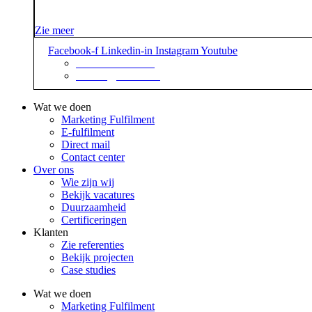
Zie meer
Facebook-f
Linkedin-in
Instagram
Youtube
+31 88 623 70 00
contact@sidekix.nl
Wat we doen
Marketing Fulfilment
E-fulfilment
Direct mail
Contact center
Over ons
Wie zijn wij
Bekijk vacatures
Duurzaamheid
Certificeringen
Klanten
Zie referenties
Bekijk projecten
Case studies
Wat we doen
Marketing Fulfilment