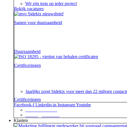
Wij zijn trots op ieder project
Bekijk vacatures
Samen voor duurzaamheid
Voor onze opdrachtgevers zijn wij de sidekick die hen on
aarde.
Duurzaamheid
Certificeringen
Je geeft om je klanten en dat begrijpen wij. En dat gar
certificaat.
Jaarlijks zorgt Sidekix voor meer dan 22 miljoen cont
Certificeringen
Facebook-f
Linkedin-in
Instagram
Youtube
+31 88 623 70 00
contact@sidekix.nl
Klanten