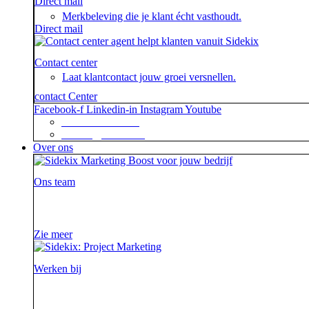
Direct mail
Merkbeleving die je klant écht vasthoudt.
Direct mail
Contact center
Laat klantcontact jouw groei versnellen.
contact Center
Facebook-f
Linkedin-in
Instagram
Youtube
+31 88 623 70 00
contact@sidekix.nl
Over ons
Ons team
Waar je als sidekick groot in kan zijn, blijkt maar we
Zie meer
Werken bij
Ieder project is een verhaal op zich waar we steeds wee