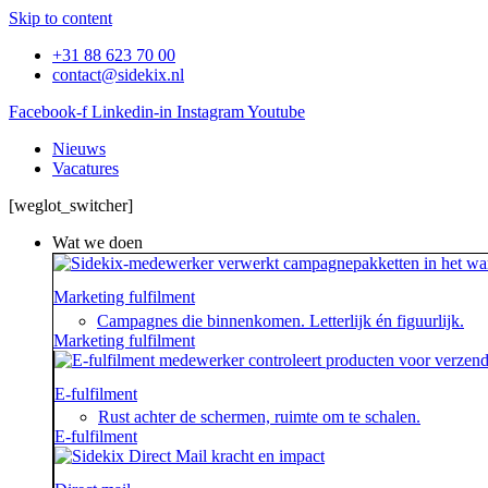
Skip to content
+31 88 623 70 00
contact@sidekix.nl
Facebook-f
Linkedin-in
Instagram
Youtube
Nieuws
Vacatures
[weglot_switcher]
Wat we doen
Marketing fulfilment
Campagnes die binnenkomen. Letterlijk én figuurlijk.
Marketing fulfilment
E-fulfilment
Rust achter de schermen, ruimte om te schalen.
E-fulfilment