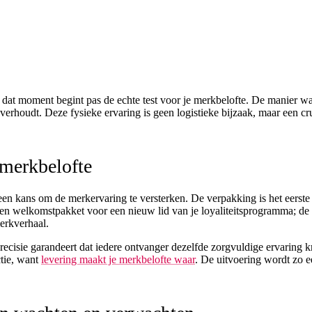
Op dat moment begint pas de echte test voor je merkbelofte. De manier 
overhoudt. Deze fysieke ervaring is geen logistieke bijzaak, maar een c
 merkbelofte
 een kans om de merkervaring te versterken. De verpakking is het eerste
n een welkomstpakket voor een nieuw lid van je loyaliteitsprogramma; d
erkverhaal.
isie garandeert dat iedere ontvanger dezelfde zorgvuldige ervaring krij
ctie, want
levering maakt je merkbelofte waar
. De uitvoering wordt zo e