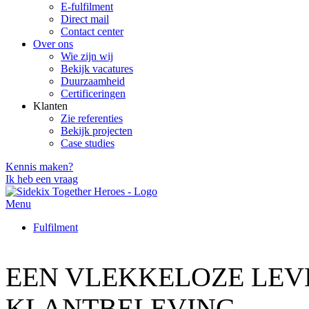
E-fulfilment
Direct mail
Contact center
Over ons
Wie zijn wij
Bekijk vacatures
Duurzaamheid
Certificeringen
Klanten
Zie referenties
Bekijk projecten
Case studies
Kennis maken?
Ik heb een vraag
Menu
Fulfilment
EEN VLEKKELOZE LEVE
KLANTBELEVING