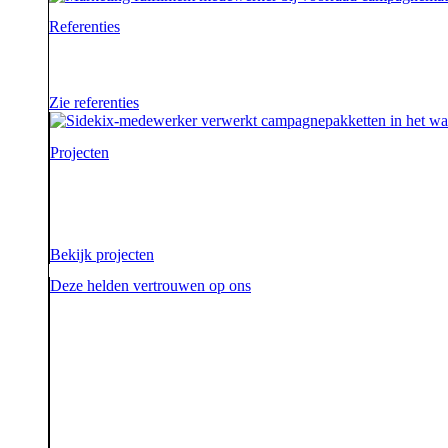
Referenties
Waar je als sidekick groot in kan zijn, blijkt maar we
Zie referenties
Projecten
Voor onze opdrachtgevers zijn wij de sidekick die hen on
aarde.
Bekijk projecten
Deze helden vertrouwen op ons