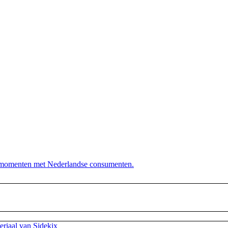
dersteunt. Die hen sterk uit de strijd laat komen. Diezelfde sid
anderen wij! Onze klantenservice beschikt namelijk over het spe
actmomenten met Nederlandse consumenten.