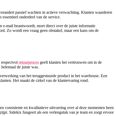
g verandert passief wachten in actieve verwachting. Klanten waarderen
n essentieel onderdeel van de service.
e-mail beantwoordt, moet direct over de juiste informatie
oord. Zo wordt een vraag geen obstakel, maar een kans om de
n respectvol
retourproces
geeft klanten het vertrouwen om in de
t helemaal de juiste was.
lle verwerking van het teruggestuurde product in het warehouse. Een
klanten. Het maakt de cirkel van de klantervaring rond.
Een consistente en kwalitatieve uitvoering over al deze momenten heen
grijpt. Sidekix fungeert als een verlengstuk van je team en zorgt ervoor