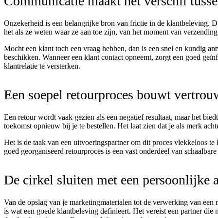
Communicatie maakt het verschil tuss
Onzekerheid is een belangrijke bron van frictie in de klantbeleving. 
het als ze weten waar ze aan toe zijn, van het moment van verzending 
Mocht een klant toch een vraag hebben, dan is een snel en kundig an
beschikken. Wanneer een klant contact opneemt, zorgt een goed geï
klantrelatie te versterken.
Een soepel retourproces bouwt vertrou
Een retour wordt vaak gezien als een negatief resultaat, maar het biedt
toekomst opnieuw bij je te bestellen. Het laat zien dat je als merk ach
Het is de taak van een uitvoeringspartner om dit proces vlekkeloos te 
goed georganiseerd retourproces is een vast onderdeel van schaalbar
De cirkel sluiten met een persoonlijke
Van de opslag van je marketingmaterialen tot de verwerking van een r
is wat een goede klantbeleving definieert. Het vereist een partner die 