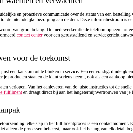
en wachten en verwachten
Duidelijke en proactieve communicatie over de status van een bestellin
tot de uiteindelijke bezorging aan de deur. Deze informatiestroom is ee
twoord van groot belang. De medewerker die de telefoon opneemt of een 
nformeerd
contact center
voor een geruststellend en servicegericht antw
wen voor de toekomst
 juist een kans om uit te blinken in service. Een eenvoudig, duidelijk e
ter je producten staat en de klant serieus neemt, ook als een aankoop nie
laten verlopen. Van het aanleveren van de juiste instructies tot de sne
e
e-fulfilment
en draagt direct bij aan het langetermijnvertrouwen van je 
 aanpak
etourzending: elke stap in het fulfilmentproces is een contactmoment. 
niet alleen de processen beheerst, maar ook het belang van elk detail be