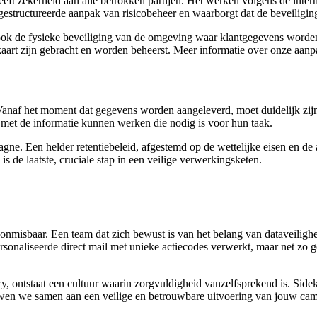
t zekerheid aan alle betrokken partijen. Het werken volgens de intern
 gestructureerde aanpak van risicobeheer en waarborgt dat de beveiligi
t ook de fysieke beveiliging van de omgeving waar klantgegevens wor
n kaart zijn gebracht en worden beheerst. Meer informatie over onze aan
anaf het moment dat gegevens worden aangeleverd, moet duidelijk zijn
met de informatie kunnen werken die nodig is voor hun taak.
gne. Een helder retentiebeleid, afgestemd op de wettelijke eisen en de 
s de laatste, cruciale stap in een veilige verwerkingsketen.
t onmisbaar. Een team dat zich bewust is van het belang van dataveiligh
rsonaliseerde direct mail met unieke actiecodes verwerkt, maar net zo 
, ontstaat een cultuur waarin zorgvuldigheid vanzelfsprekend is. Sideki
uwen we samen aan een veilige en betrouwbare uitvoering van jouw ca