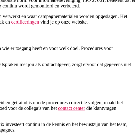
ationale norm voor informatiebeveiliging, ISO 27001, betekent dat er
ng continu wordt gemonitord en verbeterd.
den verwerkt en waar campagnematerialen worden opgeslagen. Het
pak en
certificeringen
vind je op onze website.
 wie er toegang heeft en voor welk doel. Procedures voor
afspraken met jou als opdrachtgever, zorgt ervoor dat gegevens niet
eid en getraind is om de procedures correct te volgen, maakt het
goed voor de collega’s van het
contact center
die klantvragen
x investeert continu in de kennis en het bewustzijn van het team,
mpagnes.