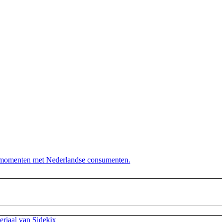
dersteunt. Die hen sterk uit de strijd laat komen. Diezelfde sid
anderen wij! Onze klantenservice beschikt namelijk over het spe
actmomenten met Nederlandse consumenten.