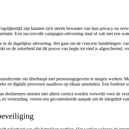
 Tegelijkertijd zijn klanten zich steeds bewuster van hun privacy en ve
srelatie. Een succesvolle campagne-uitvoering staat of valt met een wat
aar in de dagelijkse uitvoering. Het gaat om de concrete handelingen: v
t en de zekerheid dat dit proces van begin tot eind is afgeschermd, vo
asislicentie om überhaupt met persoonsgegevens te mogen werken. Maar 
eke en digitale processen naadloos op elkaar aansluiten. Een foutloze u
van deelnemers moeten niet alleen correct worden verwerkt voor de ve
g en verzending, vereist een gecontroleerde aanpak om de integriteit v
beveiliging