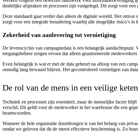
Werken volgens een bewezen raamwerk voor informatiebeveiliging geef
duidelijke afspraken en processen zijn vastgelegd. Dit zorgt voor een
Deze standaard gaat verder dan alleen de digitale wereld. Het omva
zorgt voor een integrale benadering waarbij alle mogelijke risico’s i
Zekerheid van aanlevering tot vernietiging
De levenscyclus van campagnedata is een belangrijk aandachtspunt. V
toegangsbeheer zorgen ervoor dat alleen geautoriseerde medewerkers 
Even belangrijk is wat er met de data gebeurt na afloop van een campa
onnodig lang bewaard blijven. Het gecontroleerd vernietigen van data i
De rol van de mens in een veilige keten
Techniek en processen zijn essentieel, maar de menselijke factor blijf
verschil. Dit geldt voor de medewerker in het warehouse die een gepe
beantwoorden.
Wanneer de hele organisatie doordrongen is van het belang van privacy
omdat we geloven dat dit de meest effectieve bescherming is. Zo bo