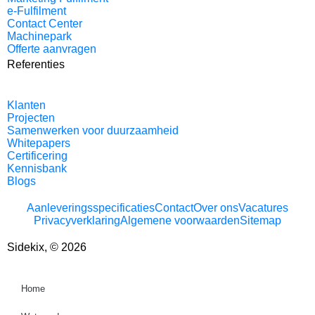
e-Fulfilment
Contact Center
Machinepark
Offerte aanvragen
Referenties
Klanten
Projecten
Samenwerken voor duurzaamheid
Whitepapers
Certificering
Kennisbank
Blogs
Aanleveringsspecificaties
Contact
Over ons
Vacatures
Privacyverklaring
Algemene voorwaarden
Sitemap
Sidekix, © 2026
Home