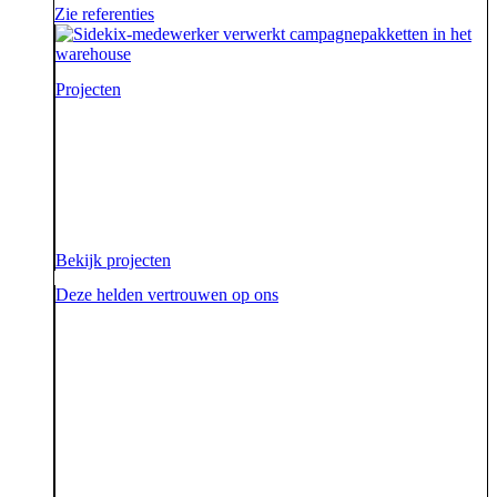
Zie referenties
Projecten
Voor onze opdrachtgevers zijn wij de sidekick die hen
ondersteunt. Die hen sterk uit de strijd laat komen.
Diezelfde sidekick, vriend en bondgenoot willen we
ook zijn voor onze aarde.
Bekijk projecten
Deze helden vertrouwen op ons