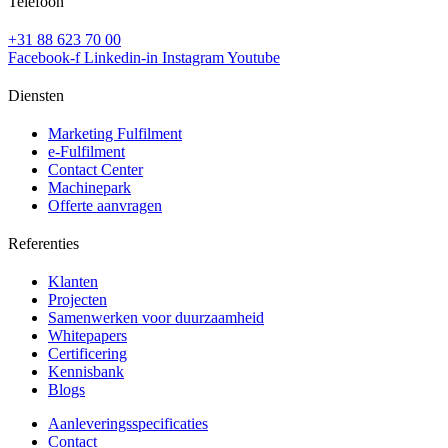
Telefoon
+31 88 623 70 00
Facebook-f
Linkedin-in
Instagram
Youtube
Diensten
Marketing Fulfilment
e-Fulfilment
Contact Center
Machinepark
Offerte aanvragen
Referenties
Klanten
Projecten
Samenwerken voor duurzaamheid
Whitepapers
Certificering
Kennisbank
Blogs
Aanleveringsspecificaties
Contact