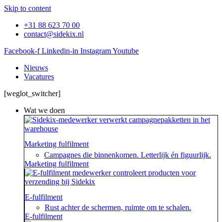
Skip to content
+31 88 623 70 00
contact@sidekix.nl
Facebook-f
Linkedin-in
Instagram
Youtube
Nieuws
Vacatures
[weglot_switcher]
Wat we doen
Marketing fulfilment
Campagnes die binnenkomen. Letterlijk én figuurlijk.
Marketing fulfilment
E-fulfilment
Rust achter de schermen, ruimte om te schalen.
E-fulfilment