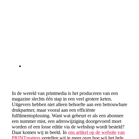
PRINTMEDIA IS
VAAK
ONDERSCHATTE
SUCCESFACTOR
7 april 2025
In de wereld van printmedia is het produceren van een
magazine slechts één stap in een veel grotere keten.
Uitgevers hebben niet alleen behoefte aan een betrouwbare
drukpartner, maar vooral aan een efficiënte
fulfilmentoplossing. Want wat gebeurt er als een abonnee
een nummer mist, een adreswijziging doorgevoerd moet
worden of een losse editie via de webshop wordt besteld?
Daar komen wij in beeld. In
ons artikel op de website van
PRINTmatters
vertellen wij je meer over hoe wij het hele