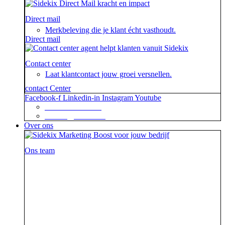
Direct mail
Merkbeleving die je klant écht vasthoudt.
Direct mail
Contact center
Laat klantcontact jouw groei versnellen.
contact Center
Facebook-f
Linkedin-in
Instagram
Youtube
+31 88 623 70 00
contact@sidekix.nl
Over ons
Ons team
Waar je als sidekick groot in kan zijn, blijkt maar weer
uit de mooie merken die we hebben mogen helpen om
van hun campagne, marketingactie of event een
succes te maken.