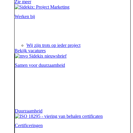
Zie meer
Werken bij
Ieder project is een verhaal op zich waar we steeds
weer van genieten.
Wij zijn trots op ieder project
Bekijk vacatures
Samen voor duurzaamheid
Voor onze opdrachtgevers zijn wij de sidekick die hen
ondersteunt. Die hen sterk uit de strijd laat komen.
Diezelfde sidekick, vriend en bondgenoot willen we
ook zijn voor onze aarde.
Duurzaamheid
Certificeringen