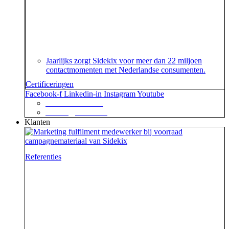
Je geeft om je klanten en dat begrijpen wij. En dat
garanderen wij! Onze klantenservice beschikt namelijk
over het speciaal voor customer contact centers
ontwikkelde ISO 18295 certificaat.
Jaarlijks zorgt Sidekix voor meer dan 22 miljoen
contactmomenten met Nederlandse consumenten.
Certificeringen
Facebook-f
Linkedin-in
Instagram
Youtube
+31 88 623 70 00
contact@sidekix.nl
Klanten
Referenties
Waar je als sidekick groot in kan zijn, blijkt maar weer
uit de mooie merken die we hebben mogen helpen om
van hun campagne, marketingactie of event een
succes te maken.