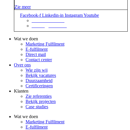
Zie meer
Facebook-f
Linkedin-in
Instagram
Youtube
+31 88 623 70 00
contact@sidekix.nl
Wat we doen
Marketing Fulfilment
E-fulfilment
Direct mail
Contact center
Over ons
Wie zijn wij
Bekijk vacatures
Duurzaamheid
Certificeringen
Klanten
Zie referenties
Bekijk projecten
Case studies
Wat we doen
Marketing Fulfilment
E-fulfilment