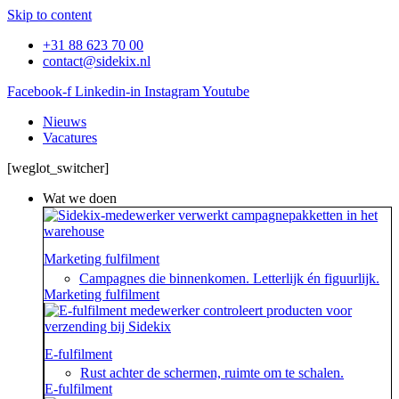
Skip to content
+31 88 623 70 00
contact@sidekix.nl
Facebook-f
Linkedin-in
Instagram
Youtube
Nieuws
Vacatures
[weglot_switcher]
Wat we doen
Marketing fulfilment
Campagnes die binnenkomen. Letterlijk én figuurlijk.
Marketing fulfilment
E-fulfilment
Rust achter de schermen, ruimte om te schalen.
E-fulfilment