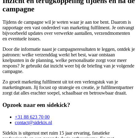
Inzicht en terugkoppeling tijdens en na de
campagne
Tijdens de campagne wil je weten waar je aan toe bent. Daarom is
rapportage een vast onderdeel van marketing fulfilment. Je ontvangt
bijvoorbeeld updates over verwerkte aantallen, verzendmomenten
en eventuele issues.
Door die informatie naast je campagneresultaten te leggen, ontdek je
patronen: welke verzenddag werkt het best, waar ontstaan
knelpunten in de planning, welke personalisatie zorgt voor meer
respons? Je gebruikt dat inzicht weer bij de briefing van je volgende
campagne.
Zo groeit marketing fulfilment uit tot een verlengstuk van je
marketingteam. Jij focust op strategie en creatie, je fulfilmentpartner
zorgt dat alles erachter soepel, schaalbaar en betrouwbaar draait.
Opzoek naar een sidekick?
+31 88 623 70 00
contact@sidekix.nl
Sidekix is uitgerust met ruim 15 jaar ervaring, fanatieke