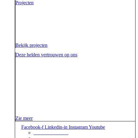
Projecten
Voor onze opdrachtgevers zijn wij de sidekick die hen
ondersteunt. Die hen sterk uit de strijd laat komen.
Diezelfde sidekick, vriend en bondgenoot willen we
ook zijn voor onze aarde.
Bekijk projecten
Deze helden vertrouwen op ons
Zie meer
Facebook-f
Linkedin-in
Instagram
Youtube
+31 88 623 70 00