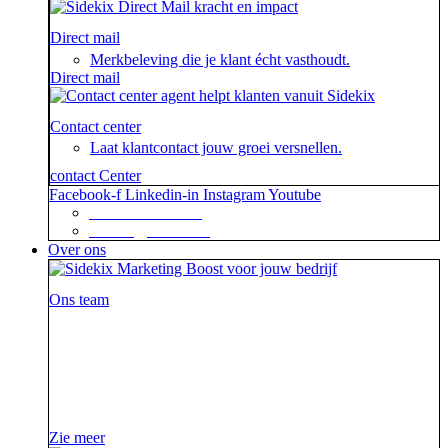
Direct mail
Merkbeleving die je klant écht vasthoudt.
Direct mail
Contact center
Laat klantcontact jouw groei versnellen.
contact Center
Facebook-f
Linkedin-in
Instagram
Youtube
+31 88 623 70 00
contact@sidekix.nl
Over ons
Ons team
Waar je als sidekick groot in kan zijn, blijkt maar weer
uit de mooie merken die we hebben mogen helpen om
van hun campagne, marketingactie of event een
succes te maken.
Zie meer