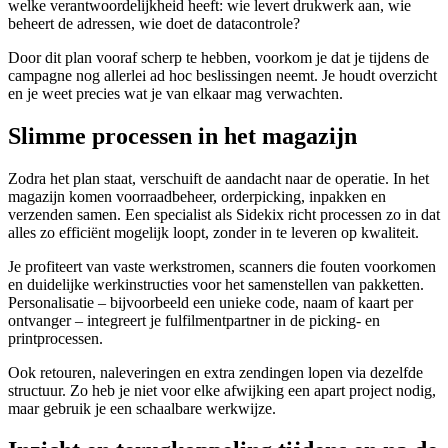
welke verantwoordelijkheid heeft: wie levert drukwerk aan, wie
beheert de adressen, wie doet de datacontrole?
Door dit plan vooraf scherp te hebben, voorkom je dat je tijdens de
campagne nog allerlei ad hoc beslissingen neemt. Je houdt overzicht
en je weet precies wat je van elkaar mag verwachten.
Slimme processen in het magazijn
Zodra het plan staat, verschuift de aandacht naar de operatie. In het
magazijn komen voorraadbeheer, orderpicking, inpakken en
verzenden samen. Een specialist als Sidekix richt processen zo in dat
alles zo efficiënt mogelijk loopt, zonder in te leveren op kwaliteit.
Je profiteert van vaste werkstromen, scanners die fouten voorkomen
en duidelijke werkinstructies voor het samenstellen van pakketten.
Personalisatie – bijvoorbeeld een unieke code, naam of kaart per
ontvanger – integreert je fulfilmentpartner in de picking- en
printprocessen.
Ook retouren, naleveringen en extra zendingen lopen via dezelfde
structuur. Zo heb je niet voor elke afwijking een apart project nodig,
maar gebruik je een schaalbare werkwijze.