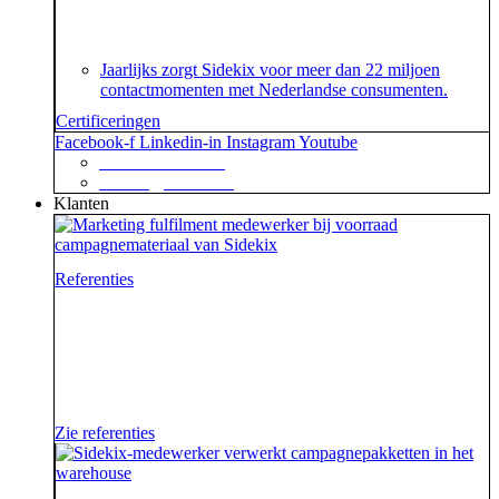
over het speciaal voor customer contact centers
ontwikkelde ISO 18295 certificaat.
Jaarlijks zorgt Sidekix voor meer dan 22 miljoen
contactmomenten met Nederlandse consumenten.
Certificeringen
Facebook-f
Linkedin-in
Instagram
Youtube
+31 88 623 70 00
contact@sidekix.nl
Klanten
Referenties
Waar je als sidekick groot in kan zijn, blijkt maar weer
uit de mooie merken die we hebben mogen helpen om
van hun campagne, marketingactie of event een
succes te maken.
Zie referenties