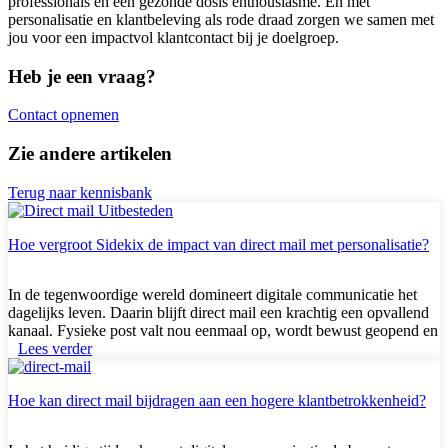
professionals en een gezonde dosis enthousiasme. En met
personalisatie en klantbeleving als rode draad zorgen we samen met
jou voor een impactvol klantcontact bij je doelgroep.
Heb je een vraag?
Contact opnemen
Zie andere artikelen
Terug naar kennisbank
Hoe vergroot Sidekix de impact van direct mail met personalisatie?
In de tegenwoordige wereld domineert digitale communicatie het
dagelijks leven. Daarin blijft direct mail een krachtig een opvallend
kanaal. Fysieke post valt nou eenmaal op, wordt bewust geopend en
blijft vaak langer hangen. Toch is écht impact maken lastig. Je moet
Lees verder
verder gaan dan standaard drukwerk. De sleutel tot succes?
Personalisatie.
Hoe kan direct mail bijdragen aan een hogere klantbetrokkenheid?
We geloven bij Sidekix dat gerichte, relevante en persoonlijke direct
mail niet alleen meer aandacht krijgt, maar ook betere resultaten