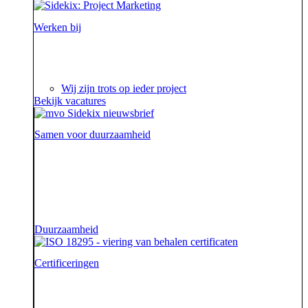
Werken bij
Ieder project is een verhaal op zich waar we steeds
weer van genieten.
Wij zijn trots op ieder project
Bekijk vacatures
Samen voor duurzaamheid
Voor onze opdrachtgevers zijn wij de sidekick die hen
ondersteunt. Die hen sterk uit de strijd laat komen.
Diezelfde sidekick, vriend en bondgenoot willen we
ook zijn voor onze aarde.
Duurzaamheid
Certificeringen
Je geeft om je klanten en dat begrijpen wij. En dat
garanderen wij! Onze klantenservice beschikt namelijk