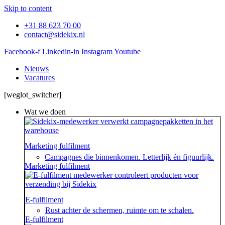
Skip to content
+31 88 623 70 00
contact@sidekix.nl
Facebook-f
Linkedin-in
Instagram
Youtube
Nieuws
Vacatures
[weglot_switcher]
Wat we doen
Marketing fulfilment
Campagnes die binnenkomen. Letterlijk én figuurlijk.
Marketing fulfilment
E-fulfilment
Rust achter de schermen, ruimte om te schalen.
E-fulfilment