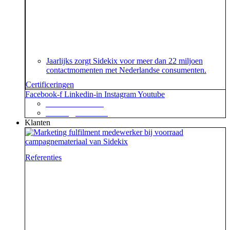
Je geeft om je klanten en dat begrijpen wij. En dat
garanderen wij! Onze klantenservice beschikt namelijk
over het speciaal voor customer contact centers
ontwikkelde ISO 18295 certificaat.
Jaarlijks zorgt Sidekix voor meer dan 22 miljoen
contactmomenten met Nederlandse consumenten.
Certificeringen
Facebook-f
Linkedin-in
Instagram
Youtube
+31 88 623 70 00
contact@sidekix.nl
Klanten
Referenties
Waar je als sidekick groot in kan zijn, blijkt maar weer
uit de mooie merken die we hebben mogen helpen om
van hun campagne, marketingactie of event een
succes te maken.