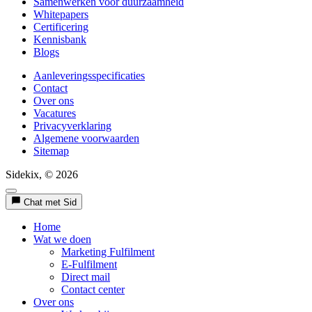
Samenwerken voor duurzaamheid
Whitepapers
Certificering
Kennisbank
Blogs
Aanleveringsspecificaties
Contact
Over ons
Vacatures
Privacyverklaring
Algemene voorwaarden
Sitemap
Sidekix, © 2026
Chat met Sid
Home
Wat we doen
Marketing Fulfilment
E-Fulfilment
Direct mail
Contact center
Over ons