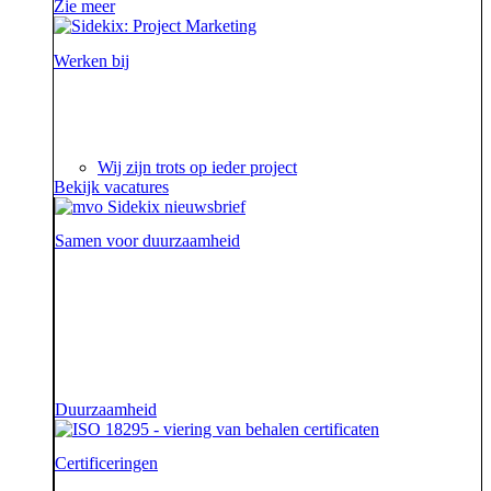
Zie meer
Werken bij
Ieder project is een verhaal op zich waar we steeds
weer van genieten.
Wij zijn trots op ieder project
Bekijk vacatures
Samen voor duurzaamheid
Voor onze opdrachtgevers zijn wij de sidekick die hen
ondersteunt. Die hen sterk uit de strijd laat komen.
Diezelfde sidekick, vriend en bondgenoot willen we
ook zijn voor onze aarde.
Duurzaamheid
Certificeringen