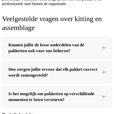
professionele start binnen de organisatie.
Veelgestelde vragen over kitting en
assemblage
Kunnen jullie de losse onderdelen van de
pakketten ook voor ons beheren?
Ja, wij kunnen de opslag en het voorraadbeheer van alle
Hoe zorgen jullie ervoor dat elk pakket correct
afzonderlijke componenten verzorgen. Je hebt dan geen
wordt samengesteld?
omkijken naar de logistiek van de verschillende onderdelen.
Wij zorgen ervoor dat alles op de juiste manier wordt
We werken met duidelijke instructies en kwaliteitscontroles
opgeslagen en direct beschikbaar is voor assemblage zodra
Is het mogelijk om pakketten op verschillende
tijdens het assemblageproces. Elk pakket wordt zorgvuldig
momenten te laten versturen?
dat nodig is.
samengesteld volgens een vastgesteld protocol om fouten te
voorkomen. Dit garandeert dat alle pakketten consistent zijn