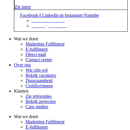
Zie meer
Facebook-f
Linkedin-in
Instagram
Youtube
+31 88 623 70 00
contact@sidekix.nl
Wat we doen
Marketing Fulfilment
E-fulfilment
Direct mail
Contact center
Over ons
Wie zijn wij
Bekijk vacatures
Duurzaamheid
Certificeringen
Klanten
Zie referenties
Bekijk projecten
Case studies
Wat we doen
Marketing Fulfilment
E-fulfilment