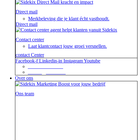
Direct mail
Merkbeleving die je klant écht vasthoudt.
Direct mail
Contact center
Laat klantcontact jouw groei versnellen.
contact Center
Facebook-f
Linkedin-in
Instagram
Youtube
+31 88 623 70 00
contact@sidekix.nl
Over ons
Ons team
Waar je als sidekick groot in kan zijn, blijkt maar weer
uit de mooie merken die we hebben mogen helpen om
van hun campagne, marketingactie of event een
succes te maken.