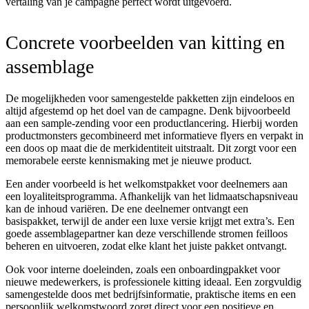
vertaling van je campagne perfect wordt uitgevoerd.
Concrete voorbeelden van kitting en
assemblage
De mogelijkheden voor samengestelde pakketten zijn eindeloos en
altijd afgestemd op het doel van de campagne. Denk bijvoorbeeld
aan een sample-zending voor een productlancering. Hierbij worden
productmonsters gecombineerd met informatieve flyers en verpakt in
een doos op maat die de merkidentiteit uitstraalt. Dit zorgt voor een
memorabele eerste kennismaking met je nieuwe product.
Een ander voorbeeld is het welkomstpakket voor deelnemers aan
een loyaliteitsprogramma. Afhankelijk van het lidmaatschapsniveau
kan de inhoud variëren. De ene deelnemer ontvangt een
basispakket, terwijl de ander een luxe versie krijgt met extra’s. Een
goede assemblagepartner kan deze verschillende stromen feilloos
beheren en uitvoeren, zodat elke klant het juiste pakket ontvangt.
Ook voor interne doeleinden, zoals een onboardingpakket voor
nieuwe medewerkers, is professionele kitting ideaal. Een zorgvuldig
samengestelde doos met bedrijfsinformatie, praktische items en een
persoonlijk welkomstwoord zorgt direct voor een positieve en