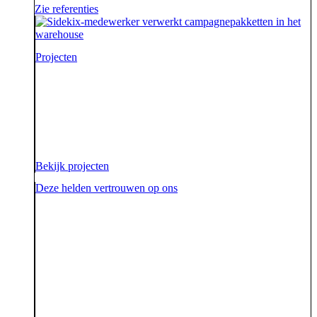
Zie referenties
Projecten
Voor onze opdrachtgevers zijn wij de sidekick die hen
ondersteunt. Die hen sterk uit de strijd laat komen.
Diezelfde sidekick, vriend en bondgenoot willen we
ook zijn voor onze aarde.
Bekijk projecten
Deze helden vertrouwen op ons