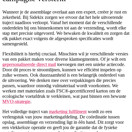
Wanneer je de assemblage overlaat aan een expert, creëer je rust en
zekerheid. Bij Sidekix zorgen we ervoor dat het hele uitvoerende
traject naadloos verloopt. Vanaf het moment dat de verschillende
onderdelen bij ons binnenkomen tot aan de verzending, wordt elke
stap met precisie uitgevoerd. We bewaken de kwaliteit en zorgen dat
elk pakket exact volgens de afgesproken specificaties wordt
samengesteld.
Flexibiliteit is hierbij cruciaal. Misschien wil je verschillende versies
van een pakket maken voor diverse klantsegmenten. Of je wilt een
gepersonaliseerde direct mail
toevoegen met een unieke actiecode.
Door dit proces te stroomlijnen, kunnen we efficiënt inspelen op
zulke wensen. Ook duurzaamheid is een belangrijk onderdeel van
de uitvoering. We denken mee over verpakkingen die precies
passen, waardoor onnodig vulmateriaal wordt voorkomen. We
werken met materialen zoals FSC®-gecertificeerd karton om de
ecologische voetafdruk te verkleinen, wat past binnen een bewuste
MVO-strategie
.
Het volledige traject van
marketing fulfilment
wordt zo een
verlengstuk van jouw marketingafdeling. De coördinatie tussen
opslag, assemblage en verzending ligt in één hand. Dit zorgt voor
een vlekkeloze operatie en geeft jou de garantie dat de fysieke