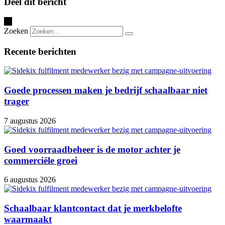
Deel dit bericht
Zeker. We kunnen de samengestelde pakketten op voorraad
en voldoen aan de afgesproken specificaties, zodat de
houden en op afroep voor je versturen. Dit is ideaal voor
ontvanger altijd de juiste ervaring krijgt.
doorlopende campagnes, zoals het versturen van
Zoeken
welkomstpakketten zodra een nieuwe klant zich aanmeldt.
Recente berichten
Jij geeft een seintje en wij zorgen ervoor dat het pakket
direct wordt verzonden naar het juiste adres.
Goede processen maken je bedrijf schaalbaar niet
trager
7 augustus 2026
Goed voorraadbeheer is de motor achter je
commerciële groei
6 augustus 2026
Schaalbaar klantcontact dat je merkbelofte
waarmaakt