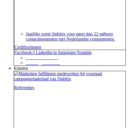
Je geeft om je klanten en dat begrijpen wij. En dat
garanderen wij! Onze klantenservice beschikt namelijk
over het speciaal voor customer contact centers
ontwikkelde ISO 18295 certificaat.
Jaarlijks zorgt Sidekix voor meer dan 22 miljoen
contactmomenten met Nederlandse consumenten.
Certificeringen
Facebook-f
Linkedin-in
Instagram
Youtube
+31 88 623 70 00
contact@sidekix.nl
Klanten
Referenties
Waar je als sidekick groot in kan zijn, blijkt maar weer
uit de mooie merken die we hebben mogen helpen om
van hun campagne, marketingactie of event een
succes te maken.