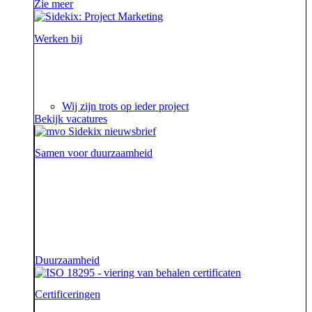
Zie meer
Werken bij
Ieder project is een verhaal op zich waar we steeds
weer van genieten.
Wij zijn trots op ieder project
Bekijk vacatures
Samen voor duurzaamheid
Voor onze opdrachtgevers zijn wij de sidekick die hen
ondersteunt. Die hen sterk uit de strijd laat komen.
Diezelfde sidekick, vriend en bondgenoot willen we
ook zijn voor onze aarde.
Duurzaamheid
Certificeringen