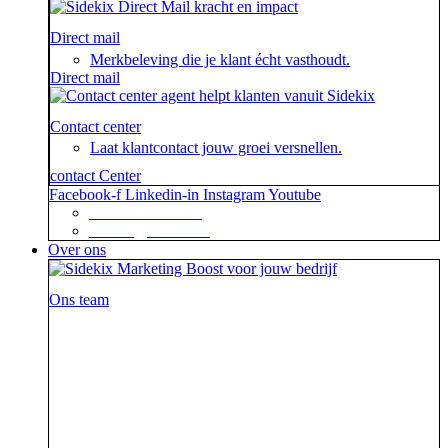
Direct mail
Merkbeleving die je klant écht vasthoudt.
Direct mail
Contact center
Laat klantcontact jouw groei versnellen.
contact Center
Facebook-f
Linkedin-in
Instagram
Youtube
+31 88 623 70 00
contact@sidekix.nl
Over ons
Ons team
Waar je als sidekick groot in kan zijn, blijkt maar weer
uit de mooie merken die we hebben mogen helpen om
van hun campagne, marketingactie of event een
succes te maken.