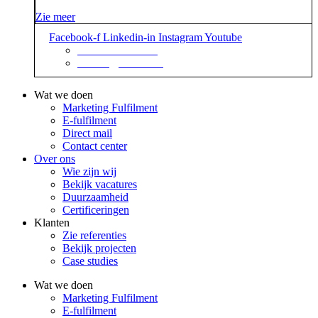
Zie meer
Facebook-f
Linkedin-in
Instagram
Youtube
+31 88 623 70 00
contact@sidekix.nl
Wat we doen
Marketing Fulfilment
E-fulfilment
Direct mail
Contact center
Over ons
Wie zijn wij
Bekijk vacatures
Duurzaamheid
Certificeringen
Klanten
Zie referenties
Bekijk projecten
Case studies
Wat we doen
Marketing Fulfilment
E-fulfilment