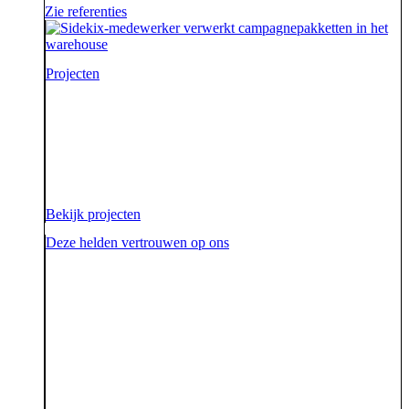
Zie referenties
Projecten
Voor onze opdrachtgevers zijn wij de sidekick die hen
ondersteunt. Die hen sterk uit de strijd laat komen.
Diezelfde sidekick, vriend en bondgenoot willen we
ook zijn voor onze aarde.
Bekijk projecten
Deze helden vertrouwen op ons