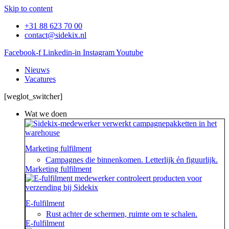
Skip to content
+31 88 623 70 00
contact@sidekix.nl
Facebook-f
Linkedin-in
Instagram
Youtube
Nieuws
Vacatures
[weglot_switcher]
Wat we doen
Marketing fulfilment
Campagnes die binnenkomen. Letterlijk én figuurlijk.
Marketing fulfilment
E-fulfilment
Rust achter de schermen, ruimte om te schalen.
E-fulfilment