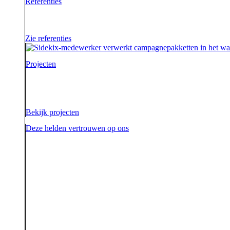
Referenties
Waar je als sidekick groot in kan zijn, blijkt maar we
Zie referenties
Projecten
Voor onze opdrachtgevers zijn wij de sidekick die hen on
aarde.
Bekijk projecten
Deze helden vertrouwen op ons