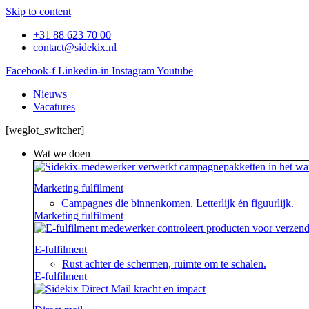
Skip to content
+31 88 623 70 00
contact@sidekix.nl
Facebook-f
Linkedin-in
Instagram
Youtube
Nieuws
Vacatures
[weglot_switcher]
Wat we doen
Marketing fulfilment
Campagnes die binnenkomen. Letterlijk én figuurlijk.
Marketing fulfilment
E-fulfilment
Rust achter de schermen, ruimte om te schalen.
E-fulfilment