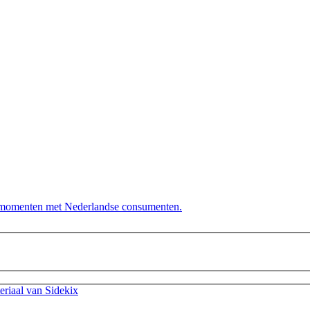
dersteunt. Die hen sterk uit de strijd laat komen. Diezelfde sid
anderen wij! Onze klantenservice beschikt namelijk over het spe
actmomenten met Nederlandse consumenten.