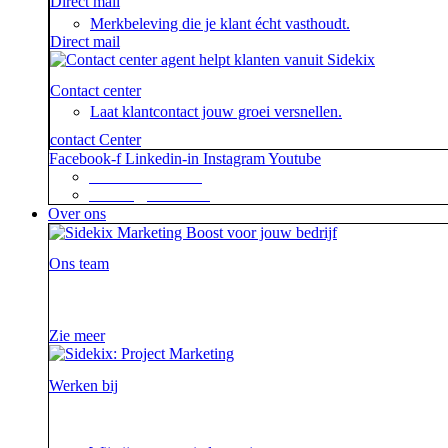
Direct mail
Merkbeleving die je klant écht vasthoudt.
Direct mail
Contact center
Laat klantcontact jouw groei versnellen.
contact Center
Facebook-f
Linkedin-in
Instagram
Youtube
+31 88 623 70 00
contact@sidekix.nl
Over ons
Ons team
Waar je als sidekick groot in kan zijn, blijkt maar we
Zie meer
Werken bij
Ieder project is een verhaal op zich waar we steeds wee