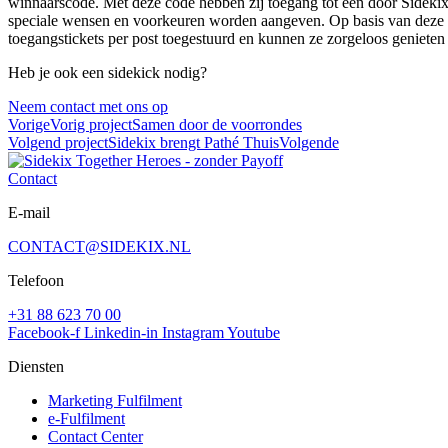
winnaarscode. Met deze code hebben zij toegang tot een door Sidek
speciale wensen en voorkeuren worden aangeven. Op basis van deze info
toegangstickets per post toegestuurd en kunnen ze zorgeloos geniete
Heb je ook een sidekick nodig?
Neem contact met ons op
Vorige
Vorig project
Samen door de voorrondes
Volgend project
Sidekix brengt Pathé Thuis
Volgende
Contact
E-mail
CONTACT@SIDEKIX.NL
Telefoon
+31 88 623 70 00
Facebook-f
Linkedin-in
Instagram
Youtube
Diensten
Marketing Fulfilment
e-Fulfilment
Contact Center