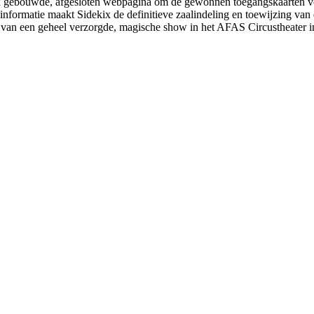
ix gebouwde, afgesloten webpagina om de gewonnen toegangskaarten vo
rmatie maakt Sidekix de definitieve zaalindeling en toewijzing van de 
n van een geheel verzorgde, magische show in het AFAS Circustheater 