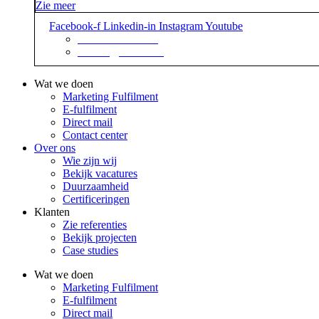
Zie meer
Facebook-f
Linkedin-in
Instagram
Youtube
+31 88 623 70 00
contact@sidekix.nl
Wat we doen
Marketing Fulfilment
E-fulfilment
Direct mail
Contact center
Over ons
Wie zijn wij
Bekijk vacatures
Duurzaamheid
Certificeringen
Klanten
Zie referenties
Bekijk projecten
Case studies
Wat we doen
Marketing Fulfilment
E-fulfilment
Direct mail