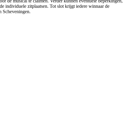
or de musical te claimen. Verder kunnen eventuele beperkingen,
individuele zitplaatsen. Tot slot krijgt iedere winnaar de
in Scheveningen.