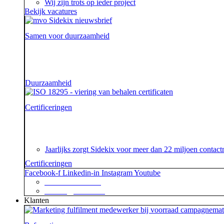
Wij zijn trots op ieder project
Bekijk vacatures
Samen voor duurzaamheid
Voor onze opdrachtgevers zijn wij de sidekick die hen on
aarde.
Duurzaamheid
Certificeringen
Je geeft om je klanten en dat begrijpen wij. En dat gar
certificaat.
Jaarlijks zorgt Sidekix voor meer dan 22 miljoen cont
Certificeringen
Facebook-f
Linkedin-in
Instagram
Youtube
+31 88 623 70 00
contact@sidekix.nl
Klanten