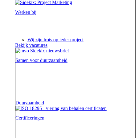
Werken bij
Ieder project is een verhaal op zich waar we steeds
weer van genieten.
Wij zijn trots op ieder project
Bekijk vacatures
Samen voor duurzaamheid
Voor onze opdrachtgevers zijn wij de sidekick die hen
ondersteunt. Die hen sterk uit de strijd laat komen.
Diezelfde sidekick, vriend en bondgenoot willen we
ook zijn voor onze aarde.
Duurzaamheid
Certificeringen
Je geeft om je klanten en dat begrijpen wij. En dat
garanderen wij! Onze klantenservice beschikt namelijk