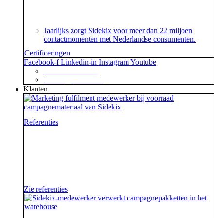
over het speciaal voor customer contact centers
ontwikkelde ISO 18295 certificaat.
Jaarlijks zorgt Sidekix voor meer dan 22 miljoen
contactmomenten met Nederlandse consumenten.
Certificeringen
Facebook-f
Linkedin-in
Instagram
Youtube
+31 88 623 70 00
contact@sidekix.nl
Klanten
Referenties
Waar je als sidekick groot in kan zijn, blijkt maar weer
uit de mooie merken die we hebben mogen helpen om
van hun campagne, marketingactie of event een
succes te maken.
Zie referenties