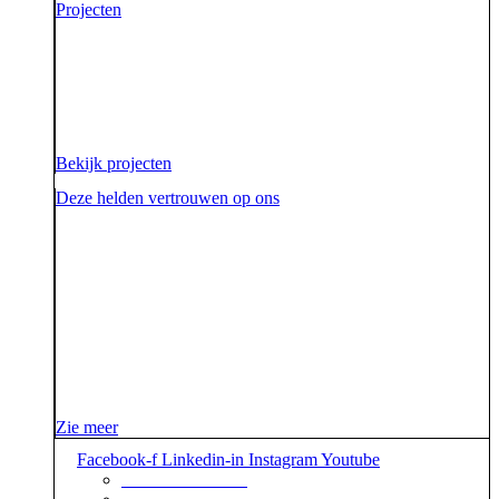
Projecten
Voor onze opdrachtgevers zijn wij de sidekick die hen
ondersteunt. Die hen sterk uit de strijd laat komen.
Diezelfde sidekick, vriend en bondgenoot willen we
ook zijn voor onze aarde.
Bekijk projecten
Deze helden vertrouwen op ons
Zie meer
Facebook-f
Linkedin-in
Instagram
Youtube
+31 88 623 70 00