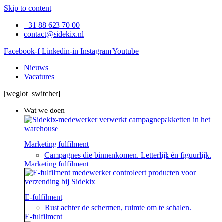
Skip to content
+31 88 623 70 00
contact@sidekix.nl
Facebook-f
Linkedin-in
Instagram
Youtube
Nieuws
Vacatures
[weglot_switcher]
Wat we doen
Marketing fulfilment
Campagnes die binnenkomen. Letterlijk én figuurlijk.
Marketing fulfilment
E-fulfilment
Rust achter de schermen, ruimte om te schalen.
E-fulfilment