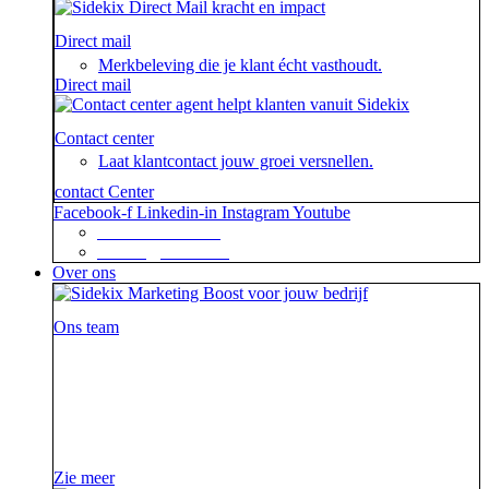
Direct mail
Merkbeleving die je klant écht vasthoudt.
Direct mail
Contact center
Laat klantcontact jouw groei versnellen.
contact Center
Facebook-f
Linkedin-in
Instagram
Youtube
+31 88 623 70 00
contact@sidekix.nl
Over ons
Ons team
Waar je als sidekick groot in kan zijn, blijkt maar weer
uit de mooie merken die we hebben mogen helpen om
van hun campagne, marketingactie of event een
succes te maken.
Zie meer