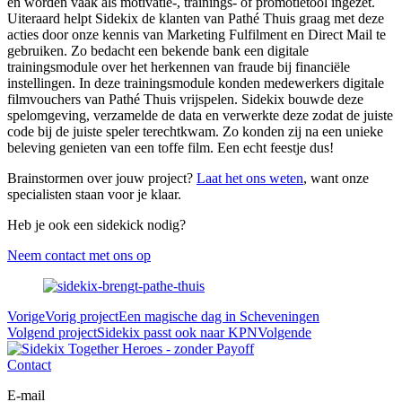
en worden vaak als motivatie-, trainings- of promotietool ingezet.
Uiteraard helpt Sidekix de klanten van Pathé Thuis graag met deze
acties door onze kennis van Marketing Fulfilment en Direct Mail te
gebruiken. Zo bedacht een bekende bank een digitale
trainingsmodule over het herkennen van fraude bij financiële
instellingen. In deze trainingsmodule konden medewerkers digitale
filmvouchers van Pathé Thuis vrijspelen. Sidekix bouwde deze
spelomgeving, verzamelde de data en verwerkte deze zodat de juiste
code bij de juiste speler terechtkwam. Zo konden zij na een unieke
beleving genieten van een toffe film. Een echt feestje dus!
Brainstormen over jouw project?
Laat het ons weten
, want onze
specialisten staan voor je klaar.
Heb je ook een sidekick nodig?
Neem contact met ons op
Vorige
Vorig project
Een magische dag in Scheveningen
Volgend project
Sidekix passt ook naar KPN
Volgende
Contact
E-mail