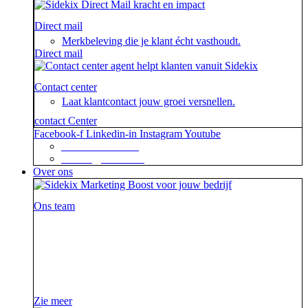
Direct mail
Merkbeleving die je klant écht vasthoudt.
Direct mail
Contact center
Laat klantcontact jouw groei versnellen.
contact Center
Facebook-f
Linkedin-in
Instagram
Youtube
+31 88 623 70 00
contact@sidekix.nl
Over ons
Ons team
Waar je als sidekick groot in kan zijn, blijkt maar weer
uit de mooie merken die we hebben mogen helpen om
van hun campagne, marketingactie of event een
succes te maken.
Zie meer