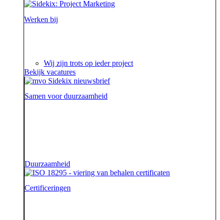
Werken bij
Ieder project is een verhaal op zich waar we steeds
weer van genieten.
Wij zijn trots op ieder project
Bekijk vacatures
Samen voor duurzaamheid
Voor onze opdrachtgevers zijn wij de sidekick die hen
ondersteunt. Die hen sterk uit de strijd laat komen.
Diezelfde sidekick, vriend en bondgenoot willen we
ook zijn voor onze aarde.
Duurzaamheid
Certificeringen
Je geeft om je klanten en dat begrijpen wij. En dat
garanderen wij! Onze klantenservice beschikt namelijk