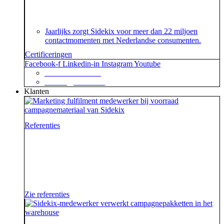
over het speciaal voor customer contact centers
ontwikkelde ISO 18295 certificaat.
Jaarlijks zorgt Sidekix voor meer dan 22 miljoen
contactmomenten met Nederlandse consumenten.
Certificeringen
Facebook-f
Linkedin-in
Instagram
Youtube
+31 88 623 70 00
contact@sidekix.nl
Klanten
Referenties
Waar je als sidekick groot in kan zijn, blijkt maar weer
uit de mooie merken die we hebben mogen helpen om
van hun campagne, marketingactie of event een
succes te maken.
Zie referenties