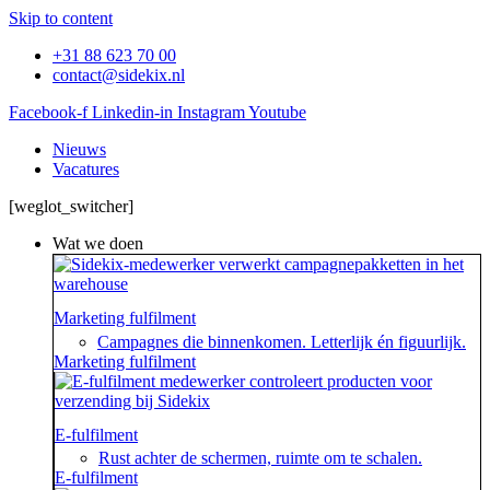
Skip to content
+31 88 623 70 00
contact@sidekix.nl
Facebook-f
Linkedin-in
Instagram
Youtube
Nieuws
Vacatures
[weglot_switcher]
Wat we doen
Marketing fulfilment
Campagnes die binnenkomen. Letterlijk én figuurlijk.
Marketing fulfilment
E-fulfilment
Rust achter de schermen, ruimte om te schalen.
E-fulfilment