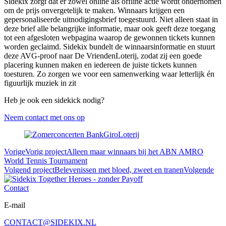
Sidekix zorgt dat er zowel online als offline actie wordt ondernomen
om de prijs onvergetelijk te maken. Winnaars krijgen een
gepersonaliseerde uitnodigingsbrief toegestuurd. Niet alleen staat in
deze brief alle belangrijke informatie, maar ook geeft deze toegang
tot een afgesloten webpagina waarop de gewonnen tickets kunnen
worden geclaimd. Sidekix bundelt de winnaarsinformatie en stuurt
deze AVG-proof naar De VriendenLoterij, zodat zij een goede
placering kunnen maken en iedereen de juiste tickets kunnen
toesturen. Zo zorgen we voor een samenwerking waar letterlijk én
figuurlijk muziek in zit
Heb je ook een sidekick nodig?
Neem contact met ons op
Vorige
Vorig project
Alleen maar winnaars bij het ABN AMRO
World Tennis Tournament
Volgend project
Belevenissen met bloed, zweet en tranen
Volgende
Contact
E-mail
CONTACT@SIDEKIX.NL