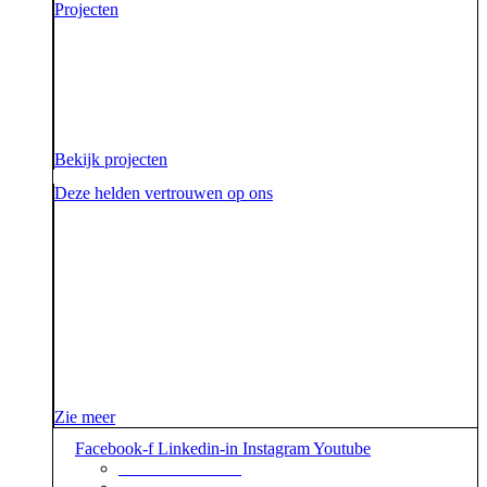
Projecten
Voor onze opdrachtgevers zijn wij de sidekick die hen
ondersteunt. Die hen sterk uit de strijd laat komen.
Diezelfde sidekick, vriend en bondgenoot willen we
ook zijn voor onze aarde.
Bekijk projecten
Deze helden vertrouwen op ons
Zie meer
Facebook-f
Linkedin-in
Instagram
Youtube
+31 88 623 70 00