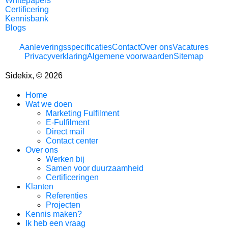
Whitepapers
Certificering
Kennisbank
Blogs
Aanleveringsspecificaties
Contact
Over ons
Vacatures
Privacyverklaring
Algemene voorwaarden
Sitemap
Sidekix, © 2026
Home
Wat we doen
Marketing Fulfilment
E-Fulfilment
Direct mail
Contact center
Over ons
Werken bij
Samen voor duurzaamheid
Certificeringen
Klanten
Referenties
Projecten
Kennis maken?
Ik heb een vraag