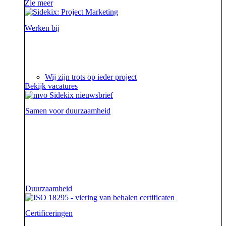
Zie meer
Werken bij
Ieder project is een verhaal op zich waar we steeds
weer van genieten.
Wij zijn trots op ieder project
Bekijk vacatures
Samen voor duurzaamheid
Voor onze opdrachtgevers zijn wij de sidekick die hen
ondersteunt. Die hen sterk uit de strijd laat komen.
Diezelfde sidekick, vriend en bondgenoot willen we
ook zijn voor onze aarde.
Duurzaamheid
Certificeringen