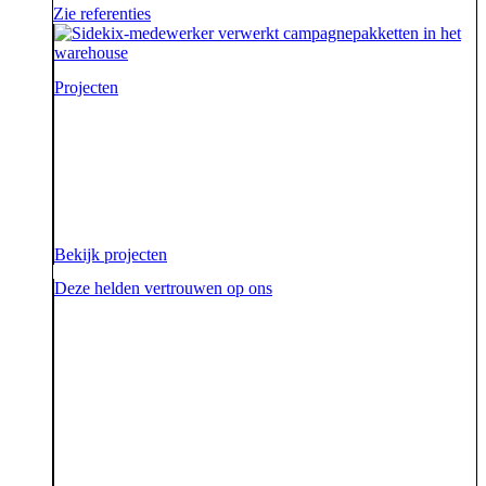
Zie referenties
Projecten
Voor onze opdrachtgevers zijn wij de sidekick die hen
ondersteunt. Die hen sterk uit de strijd laat komen.
Diezelfde sidekick, vriend en bondgenoot willen we
ook zijn voor onze aarde.
Bekijk projecten
Deze helden vertrouwen op ons