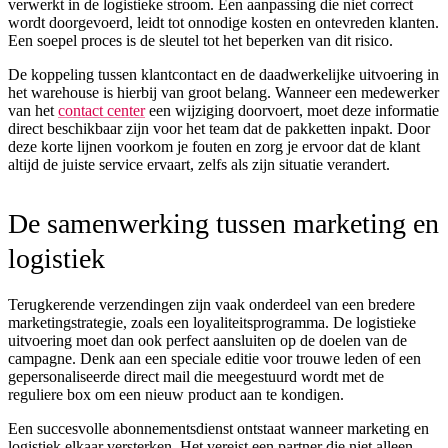
verwerkt in de logistieke stroom. Een aanpassing die niet correct
wordt doorgevoerd, leidt tot onnodige kosten en ontevreden klanten.
Een soepel proces is de sleutel tot het beperken van dit risico.
De koppeling tussen klantcontact en de daadwerkelijke uitvoering in
het warehouse is hierbij van groot belang. Wanneer een medewerker
van het
contact center
een wijziging doorvoert, moet deze informatie
direct beschikbaar zijn voor het team dat de pakketten inpakt. Door
deze korte lijnen voorkom je fouten en zorg je ervoor dat de klant
altijd de juiste service ervaart, zelfs als zijn situatie verandert.
De samenwerking tussen marketing en
logistiek
Terugkerende verzendingen zijn vaak onderdeel van een bredere
marketingstrategie, zoals een loyaliteitsprogramma. De logistieke
uitvoering moet dan ook perfect aansluiten op de doelen van de
campagne. Denk aan een speciale editie voor trouwe leden of een
gepersonaliseerde direct mail die meegestuurd wordt met de
reguliere box om een nieuw product aan te kondigen.
Een succesvolle abonnementsdienst ontstaat wanneer marketing en
logistiek elkaar versterken. Het vereist een partner die niet alleen