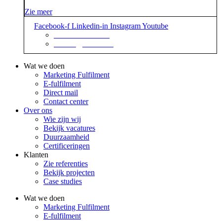
Zie meer
Facebook-f
Linkedin-in
Instagram
Youtube
+31 88 623 70 00
contact@sidekix.nl
Wat we doen
Marketing Fulfilment
E-fulfilment
Direct mail
Contact center
Over ons
Wie zijn wij
Bekijk vacatures
Duurzaamheid
Certificeringen
Klanten
Zie referenties
Bekijk projecten
Case studies
Wat we doen
Marketing Fulfilment
E-fulfilment