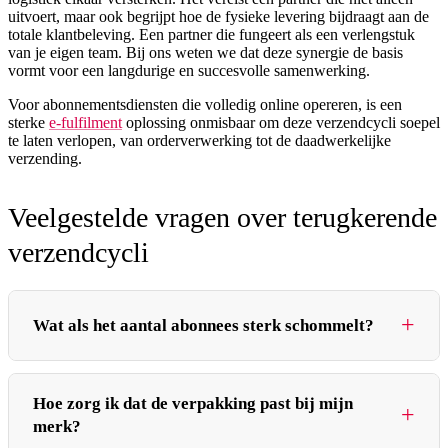
uitvoert, maar ook begrijpt hoe de fysieke levering bijdraagt aan de
totale klantbeleving. Een partner die fungeert als een verlengstuk
van je eigen team. Bij ons weten we dat deze synergie de basis
vormt voor een langdurige en succesvolle samenwerking.
Voor abonnementsdiensten die volledig online opereren, is een
sterke
e-fulfilment
oplossing onmisbaar om deze verzendcycli soepel
te laten verlopen, van orderverwerking tot de daadwerkelijke
verzending.
Veelgestelde vragen over terugkerende
verzendcycli
Wat als het aantal abonnees sterk schommelt?
Een goede uitvoeringspartner is voorbereid op variatie in
Hoe zorg ik dat de verpakking past bij mijn
volumes. De processen en capaciteit zijn zo ingericht dat ze
merk?
flexibel kunnen meebewegen met de groei of krimp van je