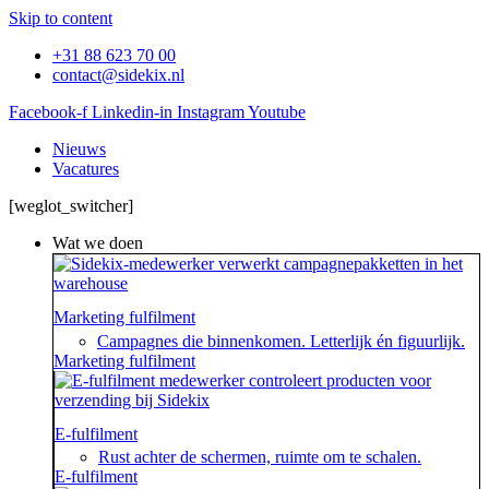
Skip to content
+31 88 623 70 00
contact@sidekix.nl
Facebook-f
Linkedin-in
Instagram
Youtube
Nieuws
Vacatures
[weglot_switcher]
Wat we doen
Marketing fulfilment
Campagnes die binnenkomen. Letterlijk én figuurlijk.
Marketing fulfilment
E-fulfilment
Rust achter de schermen, ruimte om te schalen.
E-fulfilment