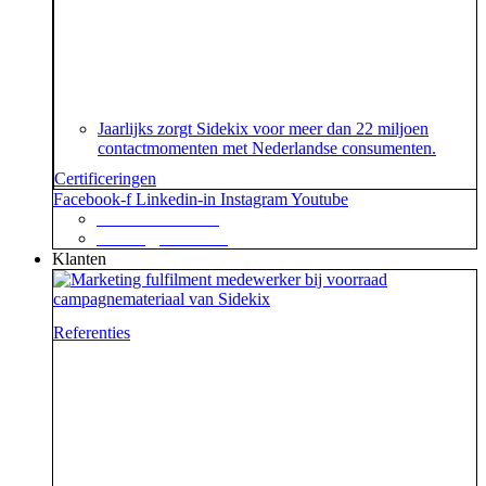
Je geeft om je klanten en dat begrijpen wij. En dat
garanderen wij! Onze klantenservice beschikt namelijk
over het speciaal voor customer contact centers
ontwikkelde ISO 18295 certificaat.
Jaarlijks zorgt Sidekix voor meer dan 22 miljoen
contactmomenten met Nederlandse consumenten.
Certificeringen
Facebook-f
Linkedin-in
Instagram
Youtube
+31 88 623 70 00
contact@sidekix.nl
Klanten
Referenties
Waar je als sidekick groot in kan zijn, blijkt maar weer
uit de mooie merken die we hebben mogen helpen om
van hun campagne, marketingactie of event een
succes te maken.