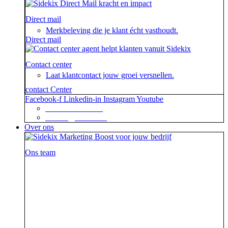
Direct mail
Merkbeleving die je klant écht vasthoudt.
Direct mail
Contact center
Laat klantcontact jouw groei versnellen.
contact Center
Facebook-f
Linkedin-in
Instagram
Youtube
+31 88 623 70 00
contact@sidekix.nl
Over ons
Ons team
Waar je als sidekick groot in kan zijn, blijkt maar weer
uit de mooie merken die we hebben mogen helpen om
van hun campagne, marketingactie of event een
succes te maken.