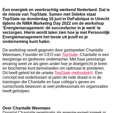
Een energiek en veerkrachtig werkend Nederland. Dat is
de missie van TopState. Samen met Sidekix staat
TopState op donderdag 16 juni in DeFabrique in Utrecht
tijdens de NIMA Marketing Day 2022 om de workshop
‘Energiemanagement: dé succesfactor in je werk’ te
verzorgen. Hierin wordt laten zien hoe je met Persoonlijk
Energiemanagement het beste uit jezelf en je
onderneming kunt halen.
De workshop wordt gegeven door gastspreker Chantalle
Weemaes; Founder en CEO van
TopState
. Chantalle is een
leergierige en gedreven ondernemer. Met haar jarenlange
ervaring weet ze als geen ander hoe je doelgericht je brein
en biochemie kunt beïnvloeden om optimaal te presteren.
Dit heeft geleid tot de unieke
TopState methodiek®
. Een
concept wat ondertussen al jaren de rode draad is in de
trainingen die Chantalle en haar collega’s geven en
ruimschoots bewezen al veel professionals en organisaties
heeft geholpen.
Over Chantalle Weemaes
Doordat Chantalle regelmatig als energie-expert spreek in