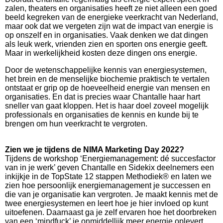
zalen, theaters en organisaties heeft ze niet alleen een goed
beeld kegreken van de energieke veerkracht van Nederland,
maar ook dat we vergeten zijn wat de impact van energie is
op onszelf en in organisaties. Vaak denken we dat dingen
als leuk werk, vrienden zien en sporten ons energie geeft.
Maar in werkelijkheid kosten deze dingen ons energie.
Door de wetenschappelijke kennis van energiesystemen,
het brein en de menselijke biochemie praktisch te vertalen
ontstaat er grip op de hoeveelheid energie van mensen en
organisaties. En dat is precies waar Chantalle haar hart
sneller van gaat kloppen. Het is haar doel zoveel mogelijk
professionals en organisaties de kennis en kunde bij te
brengen om hun veerkracht te vergroten.
Zien we je tijdens de NIMA Marketing Day 2022?
Tijdens de workshop ‘Energiemanagement: dé succesfactor
van in je werk’ geven Chantalle en Sidekix deelnemers een
inkijkje in de TopState 12 stappen Methodiek® en laten we
zien hoe persoonlijk energiemanagement je successen en
die van je organisatie kan vergroten. Je maakt kennis met de
twee energiesystemen en leert hoe je hier invloed op kunt
uitoefenen. Daarnaast ga je zelf ervaren hoe het doorbreken
van een ‘mindfuck’ je onmiddellijk meer energie oplevert.