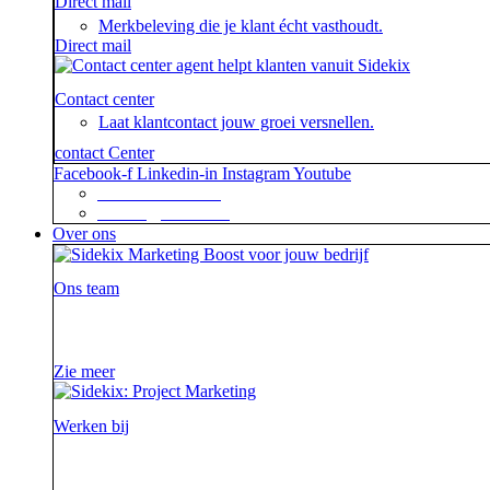
Direct mail
Merkbeleving die je klant écht vasthoudt.
Direct mail
Contact center
Laat klantcontact jouw groei versnellen.
contact Center
Facebook-f
Linkedin-in
Instagram
Youtube
+31 88 623 70 00
contact@sidekix.nl
Over ons
Ons team
Waar je als sidekick groot in kan zijn, blijkt maar we
Zie meer
Werken bij
Ieder project is een verhaal op zich waar we steeds wee