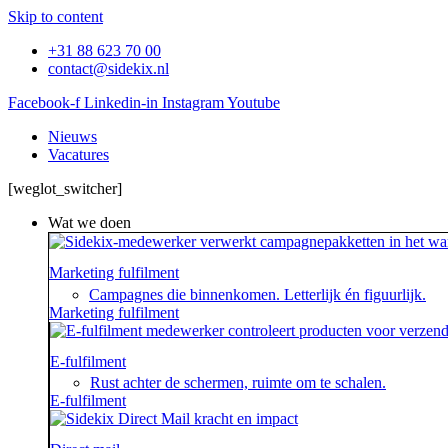
Skip to content
+31 88 623 70 00
contact@sidekix.nl
Facebook-f
Linkedin-in
Instagram
Youtube
Nieuws
Vacatures
[weglot_switcher]
Wat we doen
Marketing fulfilment
Campagnes die binnenkomen. Letterlijk én figuurlijk.
Marketing fulfilment
E-fulfilment
Rust achter de schermen, ruimte om te schalen.
E-fulfilment