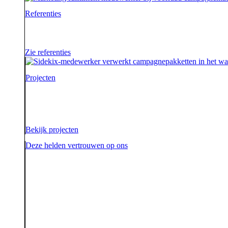
Referenties
Waar je als sidekick groot in kan zijn, blijkt maar we
Zie referenties
Projecten
Voor onze opdrachtgevers zijn wij de sidekick die hen on
aarde.
Bekijk projecten
Deze helden vertrouwen op ons