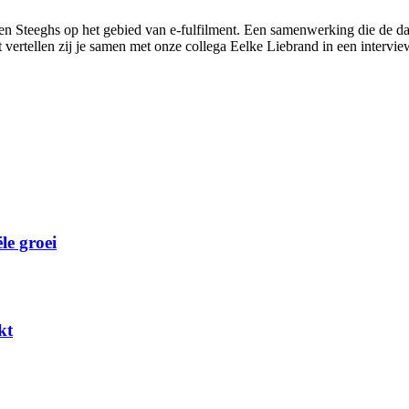
teeghs op het gebied van e-fulfilment. Een samenwerking die de dames 
ertellen zij je samen met onze collega Eelke Liebrand in een intervi
le groei
kt