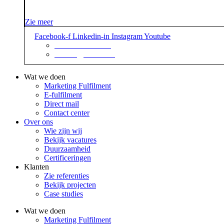
Zie meer
Facebook-f
Linkedin-in
Instagram
Youtube
+31 88 623 70 00
contact@sidekix.nl
Wat we doen
Marketing Fulfilment
E-fulfilment
Direct mail
Contact center
Over ons
Wie zijn wij
Bekijk vacatures
Duurzaamheid
Certificeringen
Klanten
Zie referenties
Bekijk projecten
Case studies
Wat we doen
Marketing Fulfilment