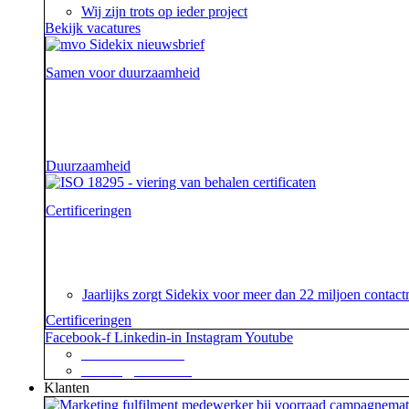
Wij zijn trots op ieder project
Bekijk vacatures
Samen voor duurzaamheid
Voor onze opdrachtgevers zijn wij de sidekick die hen on
aarde.
Duurzaamheid
Certificeringen
Je geeft om je klanten en dat begrijpen wij. En dat gar
certificaat.
Jaarlijks zorgt Sidekix voor meer dan 22 miljoen cont
Certificeringen
Facebook-f
Linkedin-in
Instagram
Youtube
+31 88 623 70 00
contact@sidekix.nl
Klanten