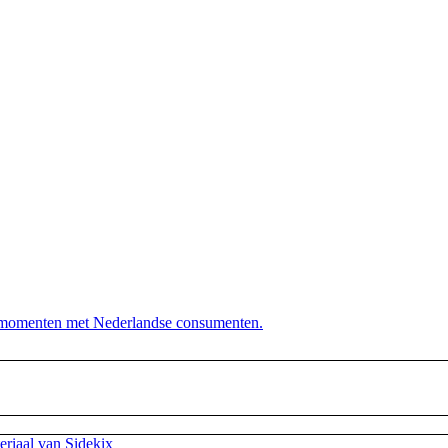
dersteunt. Die hen sterk uit de strijd laat komen. Diezelfde sid
anderen wij! Onze klantenservice beschikt namelijk over het spe
actmomenten met Nederlandse consumenten.