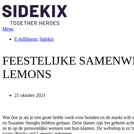
Menu
E-fulfilment
,
Sidekix
FEESTELIJKE SAMENW
LEMONS
21 oktober 2021
Wat doe je als je een grote liefde voelt voor honden en de markt wilt
en Suzanne Steeghs hebben gedaan. Deze dames zijn het geheim acht
ze in op de persoonlijke wensen van hun klanten. De webshop is zo’n gr
naam ‘Bricks and Lemons’ gekregen.