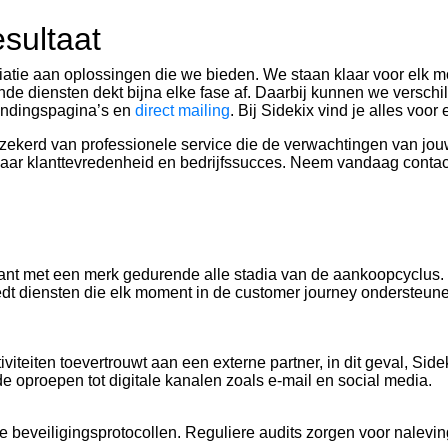
sultaat
riatie aan oplossingen die we bieden. We staan klaar voor elk 
de diensten dekt bijna elke fase af. Daarbij kunnen we verschil
 landingspagina’s en
direct mailing
. Bij Sidekix vind je alles voo
zekerd van professionele service die de verwachtingen van jouw k
eft naar klanttevredenheid en bedrijfssucces. Neem vandaag cont
klant met een merk gedurende alle stadia van de aankoopcyclus
iedt diensten die elk moment in de customer journey ondersteun
iviteiten toevertrouwt aan een externe partner, in dit geval, Si
e oproepen tot digitale kanalen zoals e-mail en social media.
ge beveiligingsprotocollen. Reguliere audits zorgen voor nalev