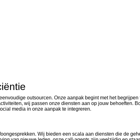
iëntie
n eenvoudige outsourcen. Onze aanpak begint met het begrijpen 
activiteiten, wij passen onze diensten aan op jouw behoeften. B
social media in onze aanpak te integreren.
 telefoongesprekken. Wij bieden een scala aan diensten die de ge
ving van nieuwe leden, onze call-agents zijn veelzijdig en staa