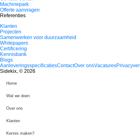
Machinepark
Offerte aanvragen
Referenties
Klanten
Projecten
Samenwerken voor duurzaamheid
Whitepapers
Certificering
Kennisbank
Blogs
Aanleveringsspecificaties
Contact
Over ons
Vacatures
Privacyver
Sidekix, © 2026
Home
Wat we doen
Over ons
Klanten
Kennis maken?