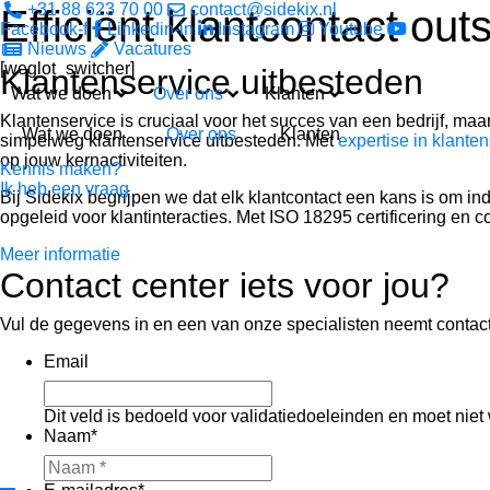
+31 88 623 70 00
contact@sidekix.nl
Efficiënt klantcontact out
Facebook-f
Linkedin-in
Instagram
Youtube
Nieuws
Vacatures
[weglot_switcher]
Klantenservice uitbesteden
Wat we doen
Over ons
Klanten
Klantenservice is cruciaal voor het succes van een bedrijf, ma
Wat we doen
Over ons
Klanten
simpelweg klantenservice uitbesteden. Met
expertise in klante
op jouw kernactiviteiten.
Kennis maken?
Ik heb een vraag
Bij Sidekix begrijpen we dat elk klantcontact een kans is om ind
opgeleid voor klantinteracties. Met ISO 18295 certificering en c
Meer informatie
Contact center iets voor jou?
Vul de gegevens in en een van onze specialisten neemt contact
Email
Dit veld is bedoeld voor validatiedoeleinden en moet niet
Naam
*