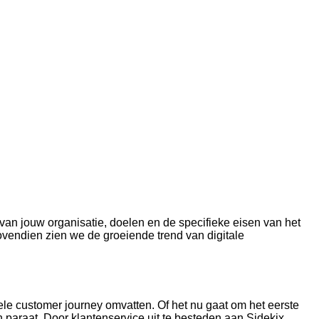
van jouw organisatie, doelen en de specifieke eisen van het
ovendien zien we de groeiende trend van digitale
hele customer journey omvatten. Of het nu gaat om het eerste
n paraat. Door klantenservice uit te besteden aan Sidekix